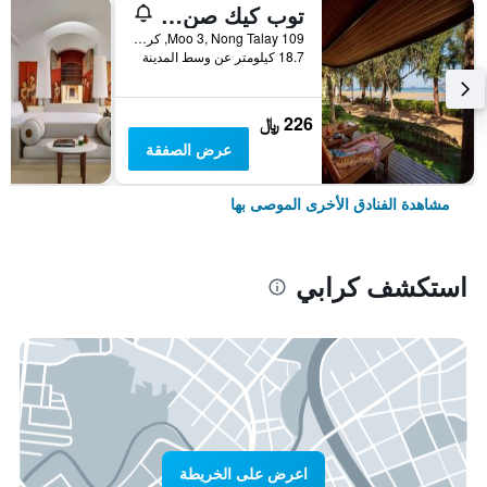
توب كيك صن سيت بيتش ريزورت
109 Moo 3, Nong Talay, كرابي, تايلاند
18.7 كيلومتر عن وسط المدينة
226 ﷼
عرض الصفقة
مشاهدة الفنادق الأخرى الموصى بها
استكشف كرابي
اعرض على الخريطة