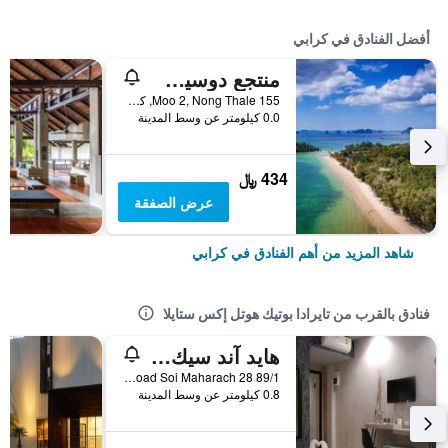
أفضل الفنادق في كرابي
منتجع دوسيت ثاني كرابي بيتش
155 Moo 2, Nong Thale, كرابي, تايلاند
0.0 كيلومتر عن وسط المدينة
434 ﷼
عرض الصفقة
شاهد المزيد من أهم الفنادق في كرابي
فنادق بالقرب من تايرادا بوتيك هوتل إكس ستايلا
هايد آند سيك ريزورت كرابي
89/1 Banuraj Road Soi Maharach 28, كرابي, تايلاند
0.8 كيلومتر عن وسط المدينة