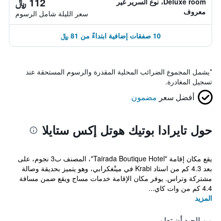
112 ﷼
Deluxe room، نوع السرير غير
معروف
سعر الليلة شامل الرسوم
10 صفقات إضافية ابتداءً من 81 ﷼
*
يشمل المجموع الضرائب المحلية المقدرة والرسوم المستحقة عند
تسجيل المغادرة.
أفضل سعر
مضمون
حول تايرادا بوتيك هوتل إكس ستايلا
يقع مكان إقامة "Tairada Boutique Hotel"، المصنف ب3 نجوم، على
بعد 4.3 كم من استاد Krabi في مينْغكرابي، وهو يتميز بحديقة وصالة
مشتركة وتراس. يوفر مكان الإقامة خدمات مساج ويقع ضمن مسافة
4.4 كم من وات كاي...
المزيد
من الجيد أن تعلم