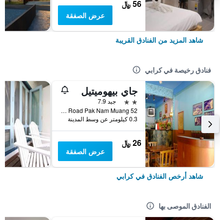
56 ﷼
عرض الصفقة
شاهد المزيد من الفنادق القريبة
فنادق رخيصة في كرابي
جاي بيهوميتيل
2 نجمتين
جيد 7.9
52 Soi 5 Maharat Road Pak Nam Muang, كرابي, تايلاند
0.3 كيلومتر عن وسط المدينة
26 ﷼
عرض الصفقة
شاهد أرخص الفنادق في كرابي
الفنادق الموصى بها