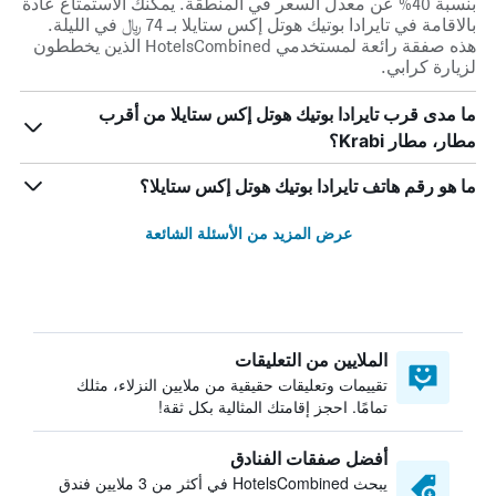
بنسبة 40% عن معدل السعر في المنطقة. يمكنك الاستمتاع عادة
بالاقامة في تايرادا بوتيك هوتل إكس ستايلا بـ 74 ﷼ في الليلة.
هذه صفقة رائعة لمستخدمي HotelsCombined الذين يخططون
لزيارة كرابي.
ما مدى قرب تايرادا بوتيك هوتل إكس ستايلا من أقرب
مطار، مطار Krabi؟
ما هو رقم هاتف تايرادا بوتيك هوتل إكس ستايلا؟
عرض المزيد من الأسئلة الشائعة
الملايين من التعليقات
تقييمات وتعليقات حقيقية من ملايين النزلاء، مثلك
تمامًا. احجز إقامتك المثالية بكل ثقة!
أفضل صفقات الفنادق
يبحث HotelsCombined في أكثر من 3 ملايين فندق