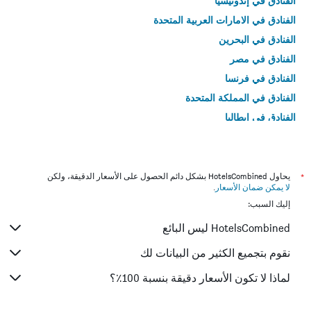
الفنادق في إندونيسيا
الفنادق في الامارات العربية المتحدة
الفنادق في البحرين
الفنادق في مصر
الفنادق في فرنسا
الفنادق في المملكة المتحدة
الفنادق في إيطاليا
الفنادق في تايلاند
*
يحاول HotelsCombined بشكل دائم الحصول على الأسعار الدقيقة، ولكن
لا يمكن ضمان الأسعار
.
إليك السبب:
HotelsCombined ليس البائع
نقوم بتجميع الكثير من البيانات لك
لماذا لا تكون الأسعار دقيقة بنسبة 100٪؟