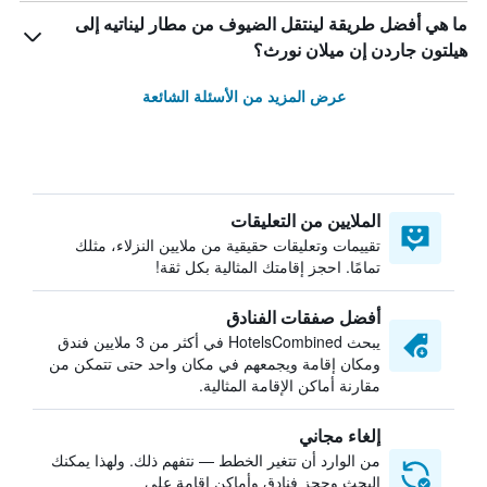
ما هي أفضل طريقة لينتقل الضيوف من مطار ليناتيه إلى
هيلتون جاردن إن ميلان نورث؟
عرض المزيد من الأسئلة الشائعة
الملايين من التعليقات
تقييمات وتعليقات حقيقية من ملايين النزلاء، مثلك
تمامًا. احجز إقامتك المثالية بكل ثقة!
أفضل صفقات الفنادق
يبحث HotelsCombined في أكثر من 3 ملايين فندق
ومكان إقامة ويجمعهم في مكان واحد حتى تتمكن من
مقارنة أماكن الإقامة المثالية.
إلغاء مجاني
من الوارد أن تتغير الخطط — نتفهم ذلك. ولهذا يمكنك
البحث وحجز فنادق وأماكن إقامة على