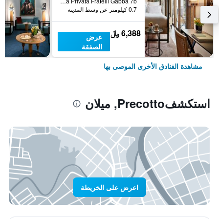
Via Privata Fratelli Gabba 7b, ميلان, مقاطعة ميلانو, إيطاليا
0.7 كيلومتر عن وسط المدينة
6,388 ﷼
عرض
الصفقة
مشاهدة الفنادق الأخرى الموصى بها
استكشفPrecotto, ميلان
اعرض على الخريطة