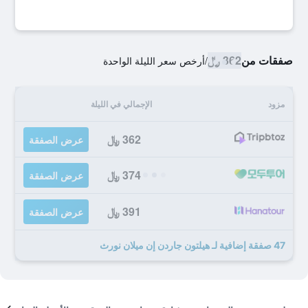
صفقات من
362 ﷼
/
أرخص سعر الليلة الواحدة
مزود
الإجمالي في الليلة
362 ﷼
عرض الصفقة
374 ﷼
عرض الصفقة
391 ﷼
عرض الصفقة
47 صفقة إضافية لـ هيلتون جاردن إن ميلان نورث