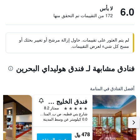
6.0
لا بأس
172 من التقييمات تم التحقق منها
لم يتم العثور على تقييمات. حاول إزالة مرشح أو تغيير بحثك أو
مسح كل شيء لعرض التقييمات.
فنادق مشابهة لـ فندق هوليداي البحرين
أفضل الفنادق في المنامة
فندق الخليج قاعة مؤتمرات وسبا
5 نجوم
ممتاز 8.2
شارع بني قطبه، ص ب, المنامة, البحرين
0.0 كيلومتر عن وسط المدينة
478 ﷼
عرض الصفقة