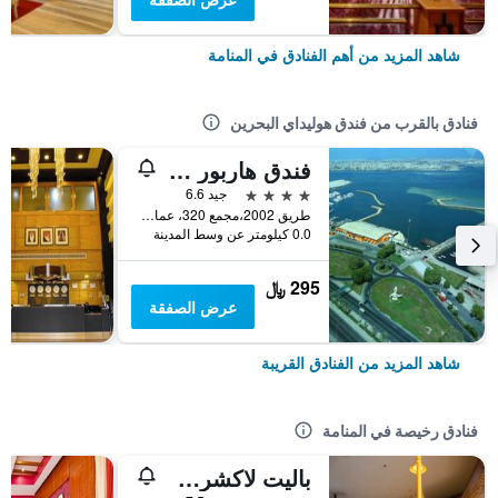
شاهد المزيد من أهم الفنادق في المنامة
فنادق بالقرب من فندق هوليداي البحرين
فندق هاربور سويتس من فندق هوليداي جالف
4 نجوم
جيد 6.6
طريق 2002،مجمع 320، عمارة 54, المنامة, البحرين
0.0 كيلومتر عن وسط المدينة
295 ﷼
عرض الصفقة
شاهد المزيد من الفنادق القريبة
فنادق رخيصة في المنامة
باليت لاكشري مارينا فيو، المعروف سابقًا باسم فندق هابي دايز