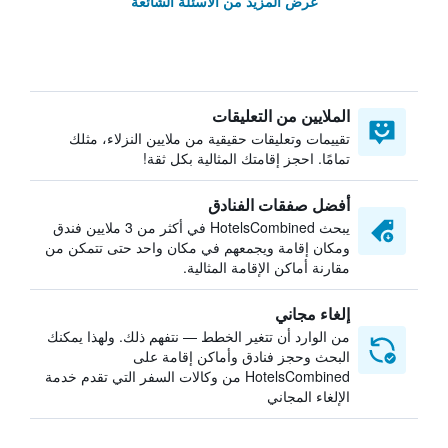
عرض المزيد من الأسئلة الشائعة
الملايين من التعليقات
تقييمات وتعليقات حقيقية من ملايين النزلاء، مثلك
تمامًا. احجز إقامتك المثالية بكل ثقة!
أفضل صفقات الفنادق
يبحث HotelsCombined في أكثر من 3 ملايين فندق
ومكان إقامة ويجمعهم في مكان واحد حتى تتمكن من
مقارنة أماكن الإقامة المثالية.
إلغاء مجاني
من الوارد أن تتغير الخطط — نتفهم ذلك. ولهذا يمكنك
البحث وحجز فنادق وأماكن إقامة على
HotelsCombined من وكالات السفر التي تقدم خدمة
الإلغاء المجاني