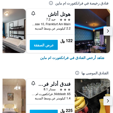
فنادق رخيصة في فرانكفورت ام ماين
هوتل أتاش
3 نجوم
جيد 7.2
Kolner Strasse 10, Frankfurt Am Main, فرانكفورت ام ماين, هسه, ألمانيا
2.2 كيلومتر عن وسط المدينة
122 ﷼
عرض الصفقة
شاهد أرخص الفنادق في فرانكفورت ام ماين
الفنادق الموصى بها
فندق أدلر فرانكفورت
3 نجوم
ممتاز 8.1
Niddastr. 65, فرانكفورت ام ماين, هسه, ألمانيا
1.4 كيلومتر عن وسط المدينة
225 ﷼