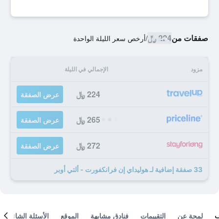
صفقات من
224 ﷼
/
أرخص سعر الليلة الواحدة
مزود
الإجمالي في الليلة
224 ﷼
عرض الصفقة
265 ﷼
عرض الصفقة
272 ﷼
عرض الصفقة
33 صفقة إضافية لـ هوليداي إن فرانكفورت - ألتي أوبر
لمحة عن
التقييمات
فنادق مشابهة
الموقع
الأسئلة الشائعة