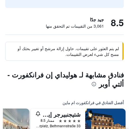
8.5
جيد جدًا
3,061 من التقييمات تم التحقق منها
لم يتم العثور على تقييمات. حاول إزالة مرشح أو تغيير بحثك أو
مسح كل شيء لعرض التقييمات.
فنادق مشابهة لـ هوليداي إن فرانكفورت -
ألتي أوبر
أفضل الفنادق في فرانكفورت ام ماين
شتيجنبيرجر إيكون فرانكفورتر هوف
5 نجوم
ممتاز 8.5
Am Kaiserplatz, Bethmannstraße 33, فرانكفورت ام ماين, هسه, ألمانيا