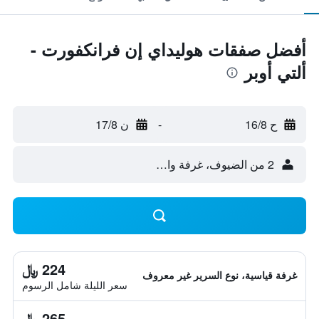
أفضل صفقات هوليداي إن فرانكفورت -
ألتي أوبر
ح 16/8
-
ن 17/8
2 من الضيوف، غرفة واحدة
224 ﷼
غرفة قياسية، نوع السرير غير معروف
سعر الليلة شامل الرسوم
265 ﷼