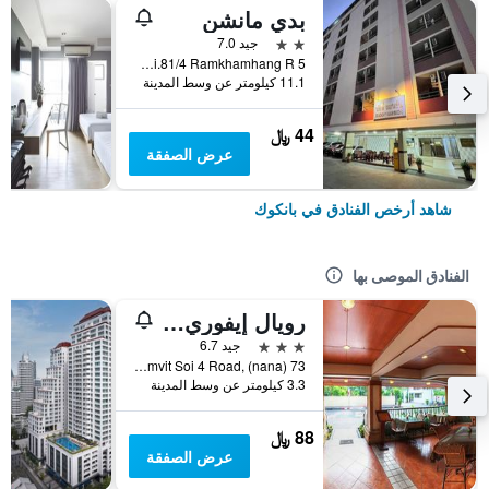
بدي مانشن
2 نجمتين
جيد 7.0
5 Soi.81/4 Ramkhamhang R., بانكوك, تايلاند
11.1 كيلومتر عن وسط المدينة
44 ﷼
عرض الصفقة
شاهد أرخص الفنادق في بانكوك
الفنادق الموصى بها
رويال إيفوري سوكومفيت نانا
3 نجوم
جيد 6.7
73 Sukhumvit Soi 4 Road, (nana), بانكوك, تايلاند
3.3 كيلومتر عن وسط المدينة
88 ﷼
عرض الصفقة