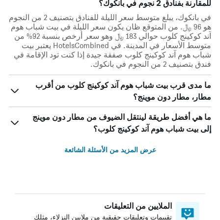
للمقارنة بفنادق 2 نجوم في بانكوك؟
في بانكوك، يبلغ متوسط ​​سعر الليلة للفنادق بتصنيف 2 من النجوم
هو 96 ﷼. من المتوقع ظان يكون سعر الليلة في بيت شباب هوم
آند كوكينج كلوب حوالي 183 ﷼ وهو سعر أرخص بنسبة 92% من
متوسط الأسعار في المدينة. في HotelsCombined يعتبر بيت
شباب هوم آند كوكينج كلوب صفقة جيدة إذا كنت تود الإقامة في
فندق بتصنيف 2 من النجوم في بانكوك.
ما مدى قرب بيت شباب هوم آند كوكينج كلوب من أقرب
مطار، مطار دون موينج؟
ما هي أفضل طريقة لينتقل الضيوف من مطار دون موينج
إلى بيت شباب هوم آند كوكينج كلوب؟
عرض المزيد من الأسئلة الشائعة
الملايين من التعليقات
تقييمات وتعليقات حقيقية من ملايين النزلاء، مثلك