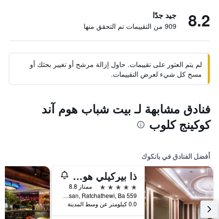
8.2
جيد جدًا
909 من التقييمات تم التحقق منها
لم يتم العثور على تقييمات. حاول إزالة مرشح أو تغيير بحثك أو
مسح كل شيء لعرض التقييمات.
فنادق مشابهة لـ بيت شباب هوم آند
كوكينج كلوب
أفضل الفنادق في بانكوك
ذا بيركيلي هوتل براتونام
5 نجوم
ممتاز 8.8
559 Ratcharaprarop Rd., Makkasan, Ratchathewi, Ba, بانكوك, تايلاند
0.0 كيلومتر عن وسط المدينة