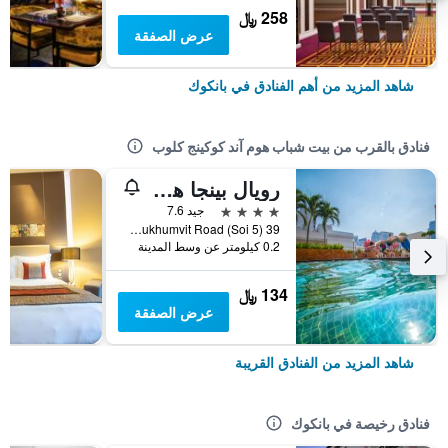
258 ﷼
عرض الصفقة
شاهد المزيد من أهم الفنادق في بانكوك
فنادق بالقرب من بيت شباب هوم آند كوكينج كلوب
رويال بينجا هوتل - بيج روم فاميلي فريندلي
4 نجوم
جيد 7.6
39 Sukhumvit Road (Soi 5), بانكوك, تايلاند
0.2 كيلومتر عن وسط المدينة
134 ﷼
عرض الصفقة
شاهد المزيد من الفنادق القريبة
فنادق رخيصة في بانكوك