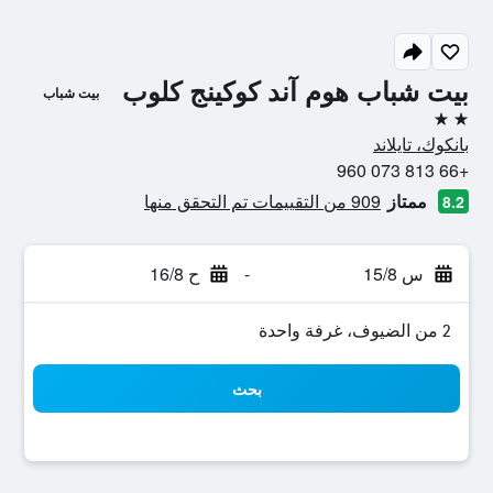
بيت شباب هوم آند كوكينج كلوب
بيت شباب
2 نجمتين
بانكوك، تايلاند
+66 813 073 960
ممتاز
909 من التقييمات تم التحقق منها
8.2
س 15/8
-
ح 16/8
2 من الضيوف، غرفة واحدة
بحث