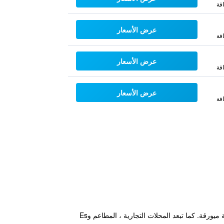
فة
عرض الأسعار
فة
عرض الأسعار
فة
عرض الأسعار
فة
يقع الفندق ضمن مسافة قصيرة مشياً من Palma Intermodal Station، ويوفر لنزلائه قاعدة مناسبة أثناء تواجدهم في مدينة ميورقة. كما تبعد المحلات التجارية ، المطاعم وEs