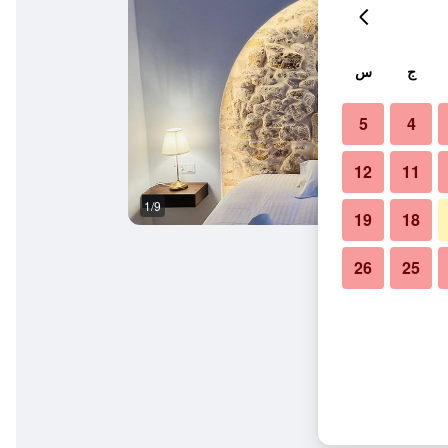
ج
س
5
4
12
11
1/9
آخر
19
18
26
25