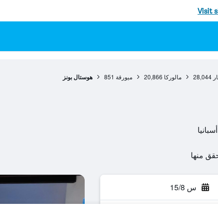
Visit 
ار
28,044
مالوركا
20,866
ميورقة
851
هوستال بونز
س 15/8