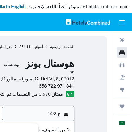
ar.hotelscombined.com
متوفر أيضاً باللغة الإنجليزية.
site in English
رحلات طيران
الصفحة الرئيسية
أسبانيا
354,111
جزر البلي
فنادق
هوستال بونز
سيارات
بيت شباب
نجمة واحدة
حزم العروض
C/ Del VI, 8, 07012, ميورقة, مالوركا, أسبانيا
+34 971 722 658
استكشاف
ممتاز
3,576 من التقييمات تم التحقق منها
8.1
رحلات
ج 14/8
-
العَرَبِيَّة
2 من الضيوف، غرفة واحدة