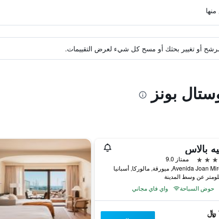
ة مرشح أو تغيير بحثك أو مسح كل شيء لعرض التقييمات.
ستال بونز
ه بالاس
ممتاز 9.0
Avenida J, ميورقة, مالوركا, أسبانيا
حوض السباحة
واي فاي مجاني