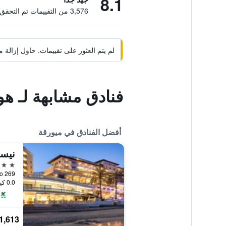
8.1
3,576 من التقييمات تم التحقق منها
لم يتم العثور على تقييمات. حاول إزال
فنادق مشابهة لـ هو
أفضل الفنادق في ميورقة
نيسي
5 نجوم
oan Miro 269
0.0 كيلومتر عن وسط المدينة
1,613 ﷼