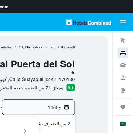
.com
رحلات طيران
الصفحة الرئيسية
الاكوادور
10,006
مقاطعة 
فنادق
al Puerta del Sol
سيارات
نجمة واحدة
حزم العروض
Calle Guayaquil n2 47, 170130, كويتو, مقاطعة بيشينشا, الاكوادور
ممتاز
21 من التقييمات تم التحقق منها
9.1
استكشاف
ج 14/8
-
رحلات
2 من الضيوف، غرفة واحدة
العَرَبِيَّة