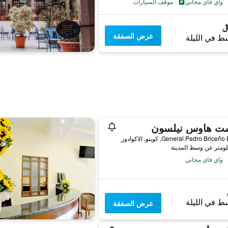
واي فاي مجاني
موقف السيارات
عرض الصفقة
ط في الليلة
ت هاوس نيلسون
General Pedro Bric, كويتو, الاكوادور
واي فاي مجاني
ط في الليلة
عرض الصفقة