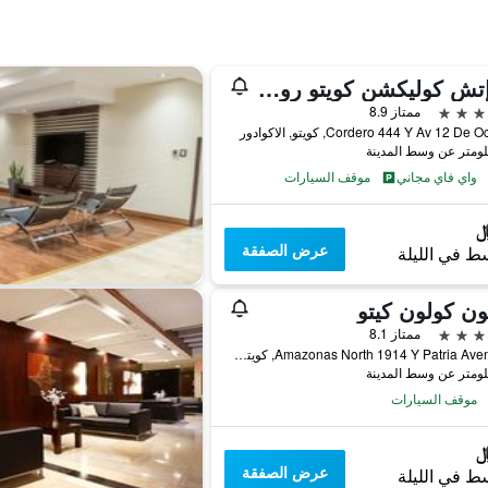
إن إتش كوليكشن كويتو رويال
ممتاز 8.9
Cordero 444 Y Av 12 De, كويتو, الاكوادور
واي فاي مجاني
موقف السيارات
عرض الصفقة
ط في الليلة
ون كولون كيتو
ممتاز 8.1
Amazonas North 1914 Y Patria Avenida 1, كويتو, الاكوادور
موقف السيارات
عرض الصفقة
ط في الليلة