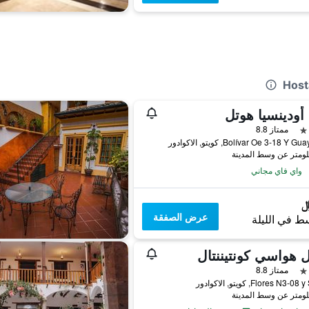
أودينسيا هوتل
ممتاز 8.8
Bolívar Oe 3-18 Y , كويتو, الاكوادور
واي فاي مجاني
عرض الصفقة
ط في الليلة
 هواسي كونتيننتال
ممتاز 8.8
Flores N3-, كويتو, الاكوادور