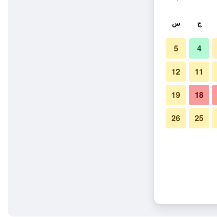
ج
س
5
4
12
11
19
18
26
25