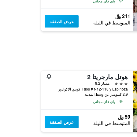
واي فاي مجاني
211 ﷼
عرض الصفقة
المتوسط في الليلة
هوتل مارجريتا 2
3 نجوم
ممتاز 8.2
Rios # N12-118 y Espinoza, كويتو, الاكوادور
2.9 كيلومتر عن وسط المدينة
واي فاي مجاني
59 ﷼
عرض الصفقة
المتوسط في الليلة