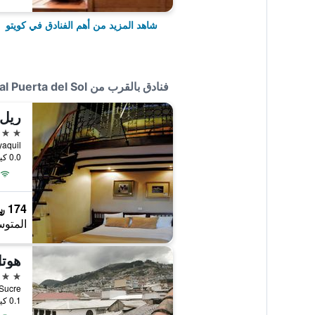
شاهد المزيد من أهم الفنادق في كويتو
فنادق بالقرب من Hostal Puerta del Sol
ريل 
3 نجوم
Guayaquil
0.0 كيلومتر عن وسط المدينة
174 ﷼
المتوس
هوتل
3 نجوم
08 y Sucre
0.1 كيلومتر عن وسط المدينة