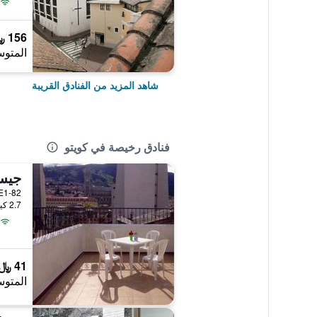
156 ﷼
المتوس
شاهد المزيد من الفنادق القريبة
فنادق رخيصة في كويتو
جيس
eño E1-82
2.7 كيلومتر عن وسط المدينة
41 ﷼
المتوس