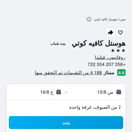
صور لـ هوستل كافيه كوتي
هوستل كافيه كوتي
بيت شباب
3 نجوم
روفانيمي، فنلندا
+358 207 304 722
ممتاز
4,188 من التقييمات تم التحقق منها
8.9
س 15/8
-
ح 16/8
2 من الضيوف، غرفة واحدة
بحث