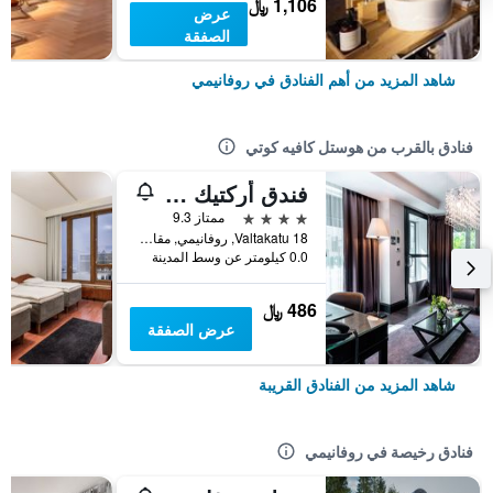
1,106 ﷼
عرض
الصفقة
شاهد المزيد من أهم الفنادق في روفانيمي
فنادق بالقرب من هوستل كافيه كوتي
فندق أركتيك لايت
4 نجوم
ممتاز 9.3
Valtakatu 18, روفانيمي, مقاطعة لابي, فنلندا
0.0 كيلومتر عن وسط المدينة
486 ﷼
عرض الصفقة
شاهد المزيد من الفنادق القريبة
فنادق رخيصة في روفانيمي