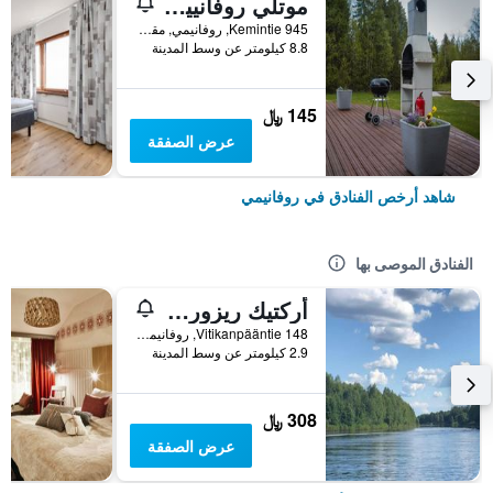
موتلي روفانييمي
945 Kemintie, روفانيمي, مقاطعة لابي, فنلندا
8.8 كيلومتر عن وسط المدينة
145 ﷼
عرض الصفقة
شاهد أرخص الفنادق في روفانيمي
الفنادق الموصى بها
أركتيك ريزورت ديلايت
148 Vitikanpääntie, روفانيمي, مقاطعة لابي, فنلندا
2.9 كيلومتر عن وسط المدينة
308 ﷼
عرض الصفقة