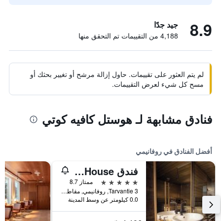
8.9
جيد جدًا
4,188 من التقييمات تم التحقق منها
لم يتم العثور على تقييمات. حاول إزالة مرشح أو تغيير بحثك أو
مسح كل شيء لعرض التقييمات.
فنادق مشابهة لـ هوستل كافيه كوتي
أفضل الفنادق في روفانيمي
فندق Arctic TreeHouse
5 نجوم
ممتاز 8.7
Tarvantie 3, روفانيمي, مقاطعة لابي, فنلندا
0.0 كيلومتر عن وسط المدينة