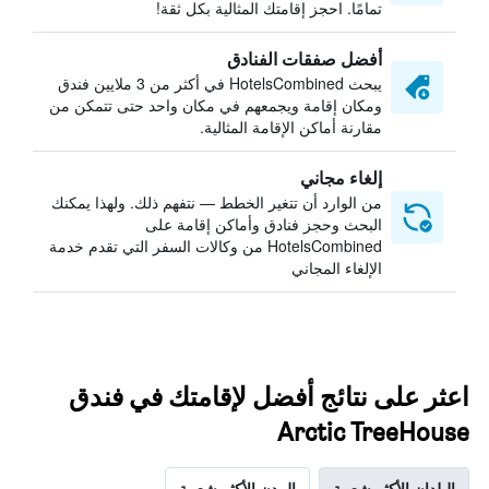
تمامًا. احجز إقامتك المثالية بكل ثقة!
أفضل صفقات الفنادق
يبحث HotelsCombined في أكثر من 3 ملايين فندق
ومكان إقامة ويجمعهم في مكان واحد حتى تتمكن من
مقارنة أماكن الإقامة المثالية.
إلغاء مجاني
من الوارد أن تتغير الخطط — نتفهم ذلك. ولهذا يمكنك
البحث وحجز فنادق وأماكن إقامة على
HotelsCombined من وكالات السفر التي تقدم خدمة
الإلغاء المجاني
اعثر على نتائج أفضل لإقامتك في فندق
Arctic TreeHouse
البلدان الأكثر شعبية
المدن الأكثر شعبية