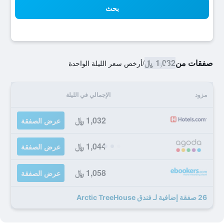
بحث
صفقات من
1,032 ﷼
/
أرخص سعر الليلة الواحدة
مزود
الإجمالي في الليلة
1,032 ﷼
عرض الصفقة
1,044 ﷼
عرض الصفقة
1,058 ﷼
عرض الصفقة
26 صفقة إضافية لـ فندق Arctic TreeHouse