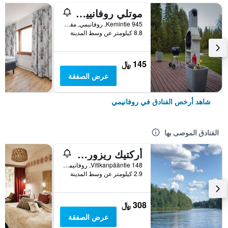
موتلي روفانييمي
945 Kemintie, روفانيمي, مقاطعة لابي, فنلندا
8.8 كيلومتر عن وسط المدينة
145 ﷼
عرض الصفقة
شاهد أرخص الفنادق في روفانيمي
الفنادق الموصى بها
أركتيك ريزورت ديلايت
148 Vitikanpääntie, روفانيمي, مقاطعة لابي, فنلندا
2.9 كيلومتر عن وسط المدينة
308 ﷼
عرض الصفقة