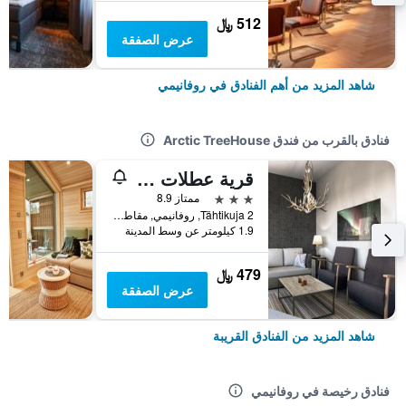
512 ﷼
عرض الصفقة
شاهد المزيد من أهم الفنادق في روفانيمي
فنادق بالقرب من فندق Arctic TreeHouse
قرية عطلات سانتا كلوز
3 نجوم
ممتاز 8.9
Tähtikuja 2, روفانيمي, مقاطعة لابي, فنلندا
1.9 كيلومتر عن وسط المدينة
479 ﷼
عرض الصفقة
شاهد المزيد من الفنادق القريبة
فنادق رخيصة في روفانيمي