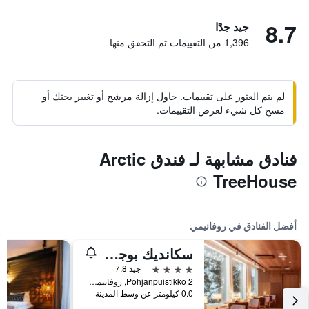
8.7
جيد جدًا
1,396 من التقييمات تم التحقق منها
لم يتم العثور على تقييمات. حاول إزالة مرشح أو تغيير بحثك أو
مسح كل شيء لعرض التقييمات.
فنادق مشابهة لـ فندق Arctic
TreeHouse
أفضل الفنادق في روفانيمي
سكانديك بوجانهوفي
4 نجوم
جيد 7.8
Pohjanpuistikko 2, روفانيمي, مقاطعة لابي, فنلندا
0.0 كيلومتر عن وسط المدينة