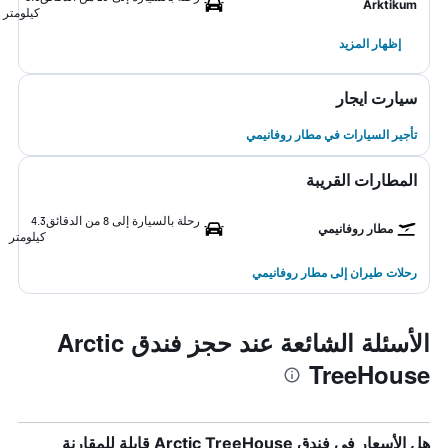
Arktikum
كيلومتر
إظهار المزيد
سيارت ايجار
تأجير السيارات في مطار روفانيمي
المطارات القريبة
رحلة بالسيارة إلى 8 من الدقائق
4.3
مطار روفانيمي
كيلومتر
رحلات طيران إلى مطار روفانيمي
الأسئلة الشائعة عند حجز فندق Arctic
TreeHouse
هل الأسعار في فندق Arctic TreeHouse قابلة للمقارنة