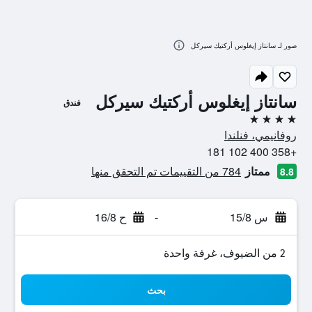
صور لـ سانتاز إيغلوس أركتيك سيركل
سانتاز إيغلوس أركتيك سيركل
فندق
4 نجوم
روفانيمي، فنلندا
+358 400 102 181
ممتاز
784 من التقييمات تم التحقق منها
8.8
س 15/8
-
ح 16/8
2 من الضيوف، غرفة واحدة
بحث