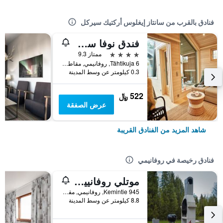
فنادق بالقرب من سانتاز إيغلوس أركتيك سيركل
فندق نوفا سكاي لاند
4 نجوم
ممتاز 9.3
Tähtikuja 6, روفانيمي, مقاطعة لابي, فنلندا
0.3 كيلومتر عن وسط المدينة
522 ﷼
عرض الصفقة
شاهد المزيد من الفنادق القريبة
فنادق رخيصة في روفانيمي
موتلي روفانييمي
945 Kemintie, روفانيمي, مقاطعة لابي, فنلندا
8.8 كيلومتر عن وسط المدينة