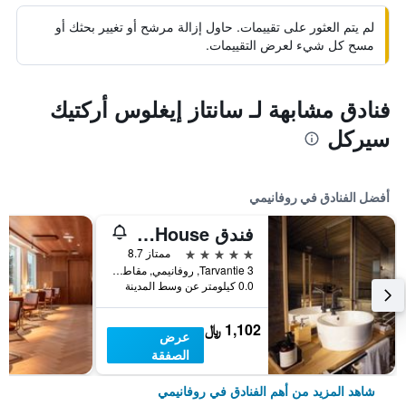
لم يتم العثور على تقييمات. حاول إزالة مرشح أو تغيير بحثك أو
مسح كل شيء لعرض التقييمات.
فنادق مشابهة لـ سانتاز إيغلوس أركتيك
سيركل
أفضل الفنادق في روفانيمي
فندق Arctic TreeHouse
5 نجوم
ممتاز 8.7
Tarvantie 3, روفانيمي, مقاطعة لابي, فنلندا
0.0 كيلومتر عن وسط المدينة
1,102 ﷼
عرض
الصفقة
شاهد المزيد من أهم الفنادق في روفانيمي