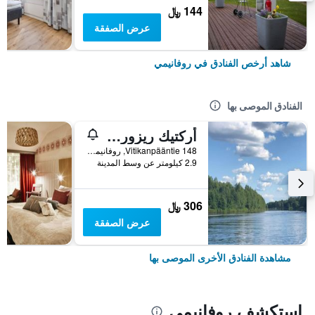
144 ﷼
عرض الصفقة
شاهد أرخص الفنادق في روفانيمي
الفنادق الموصى بها
أركتيك ريزورت ديلايت
148 Vitikanpääntie, روفانيمي, مقاطعة لابي, فنلندا
2.9 كيلومتر عن وسط المدينة
306 ﷼
عرض الصفقة
مشاهدة الفنادق الأخرى الموصى بها
استكشف روفانيمي