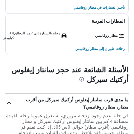
تأجير السيارات في مطار روفانيمي
المطارات القريبة
رحلة بالسيارة إلى 7 من الدقائق
4.6
مطار روفانيمي
كيلومتر
رحلات طيران إلى مطار روفانيمي
الأسئلة الشائعة عند حجز سانتاز إيغلوس
أركتيك سيركل
ما مدى قرب سانتاز إيغلوس أركتيك سيركل من أقرب
مطار، مطار روفانيمي؟
في حالة عدم وجود ازدحام مروري، تستغرق عموماً رحلة القيادة
لمسافة 4 كم بين سانتاز إيغلوس أركتيك سيركل و مطار
روفانيمي (أقرب مطار) حوالي 0س 03د. إذا كنت تقيم في
منطقة حيوية، فقد تلاحظ زيادة وقت القيادة بسبب ازدحام