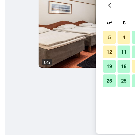
ج
س
5
4
12
11
1/42
ردهة
19
18
26
25