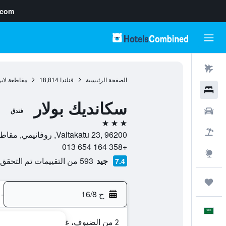
.com
رحلات طيران
الصفحة الرئيسية
فنلندا
18,814
مقاطعة لاب
فنادق
سكانديك بولار
سيارات
فندق
3 نجوم
حزم العروض
Valtakatu 23, 96200, روفانيمي, مقاطعة لابي, فنلندا
+358 164 654 013
استكشاف
جيد
593 من التقييمات تم التحقق منها
7.4
رحلات
ح 16/8
-
العَرَبِيَّة
2 من الضيوف، غرفة واحدة