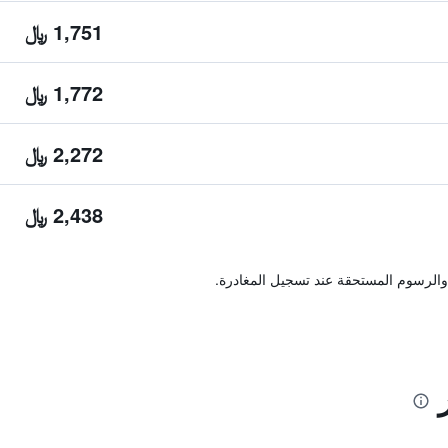
1,751 ﷼
1,772 ﷼
2,272 ﷼
2,438 ﷼
والرسوم المستحقة عند تسجيل المغادرة.