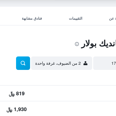
 عن
التقييمات
فنادق مشابهة
يك بولار
2 من الضيوف، غرفة واحدة
819 ﷼
1,930 ﷼