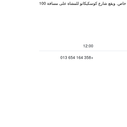
يقع هذا الفندق في وسط مدينة روفانيمي. ويقدم مواقف للسيارات مجاناً وغرفاً مع خدمة الواي فاي مجاناً وتلفزيون وحمام خاص. ويقع شارع كوسكيكاتو للمشاة على مسافة 100
12:00
+358 164 654 013