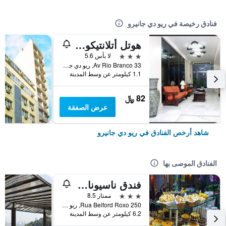
فنادق رخيصة في ريو دي جانيرو
هوتل أتلانتيكو أفينيدا
3 نجوم
لا بأس 5.6
Av Rio Branco 33, ريو دي جانيرو, البرازيل
1.1 كيلومتر عن وسط المدينة
82 ﷼
عرض الصفقة
شاهد أرخص الفنادق في ريو دي جانيرو
الفنادق الموصى بها
فندق ناسيونال إن ريو كوباكابانا
3 نجوم
ممتاز 8.5
Rua Belford Roxo 250, ريو دي جانيرو, البرازيل
6.2 كيلومتر عن وسط المدينة