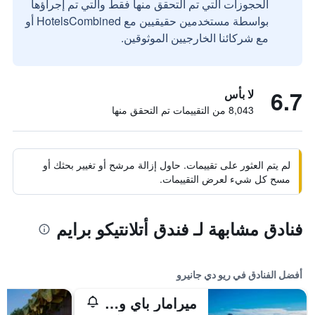
الحجوزات التي تم التحقق منها فقط والتي تم إجراؤها
بواسطة مستخدمين حقيقيين مع HotelsCombined أو
مع شركائنا الخارجيين الموثوقين.
6.7
لا بأس
8,043 من التقييمات تم التحقق منها
لم يتم العثور على تقييمات. حاول إزالة مرشح أو تغيير بحثك أو
مسح كل شيء لعرض التقييمات.
فنادق مشابهة لـ فندق أتلانتيكو برايم
أفضل الفنادق في ريو دي جانيرو
ميرامار باي ويندسور كوباكابانا