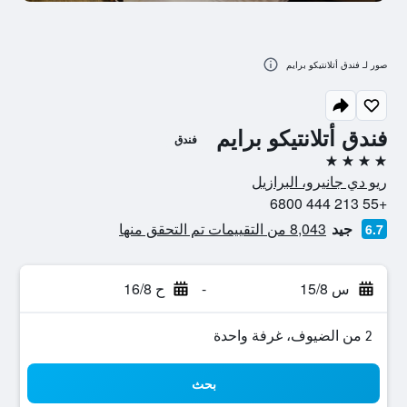
صور لـ فندق أتلانتيكو برايم
فندق أتلانتيكو برايم
فندق
4 نجوم
ريو دي جانيرو، البرازيل
+55 213 444 6800
جيد
8,043 من التقييمات تم التحقق منها
6.7
س 15/8
-
ح 16/8
2 من الضيوف، غرفة واحدة
بحث