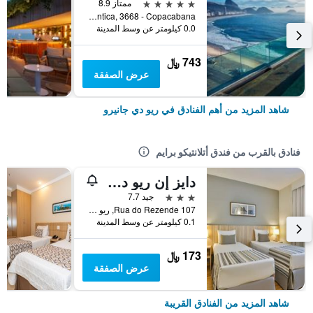
5 نجوم
ممتاز 8.9
Avenida Atlantica, 3668 - Copacabana, ريو دي جانيرو, البرازيل
0.0 كيلومتر عن وسط المدينة
743 ﷼
عرض الصفقة
شاهد المزيد من أهم الفنادق في ريو دي جانيرو
فنادق بالقرب من فندق أتلانتيكو برايم
دايز إن ريو دي جانيرو، لابا
3 نجوم
جيد 7.7
Rua do Rezende 107, ريو دي جانيرو, البرازيل
0.1 كيلومتر عن وسط المدينة
173 ﷼
عرض الصفقة
شاهد المزيد من الفنادق القريبة