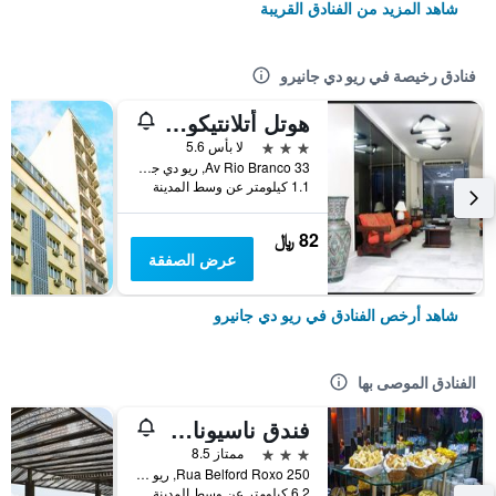
شاهد المزيد من الفنادق القريبة
فنادق رخيصة في ريو دي جانيرو
هوتل أتلانتيكو أفينيدا
3 نجوم
لا بأس 5.6
Av Rio Branco 33, ريو دي جانيرو, البرازيل
1.1 كيلومتر عن وسط المدينة
82 ﷼
عرض الصفقة
شاهد أرخص الفنادق في ريو دي جانيرو
الفنادق الموصى بها
فندق ناسيونال إن ريو كوباكابانا
3 نجوم
ممتاز 8.5
Rua Belford Roxo 250, ريو دي جانيرو, البرازيل
6.2 كيلومتر عن وسط المدينة