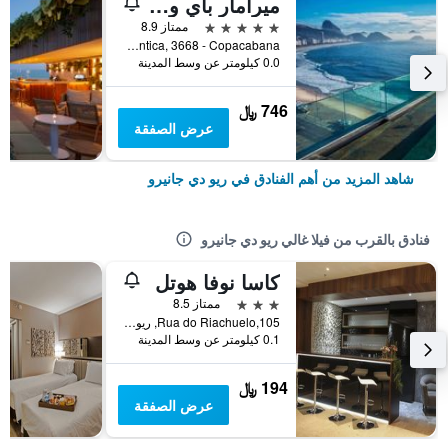
ميرامار باي ويندسور كوباكابانا
5 نجوم
ممتاز 8.9
Avenida Atlantica, 3668 - Copacabana, ريو دي جانيرو, البرازيل
0.0 كيلومتر عن وسط المدينة
746 ﷼
عرض الصفقة
شاهد المزيد من أهم الفنادق في ريو دي جانيرو
فنادق بالقرب من فيلا غالي ريو دي جانيرو
كاسا نوفا هوتل
3 نجوم
ممتاز 8.5
Rua do Riachuelo,105, ريو دي جانيرو, البرازيل
0.1 كيلومتر عن وسط المدينة
194 ﷼
عرض الصفقة