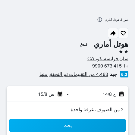
صور لـ هوتل أماري
هوتل أماري
فندق
2 نجمتين
سان فرانسسكو، CA
+1 415 673 9900
جيد
4,463 من التقييمات تم التحقق منها
6.3
ج 14/8
-
س 15/8
2 من الضيوف، غرفة واحدة
بحث