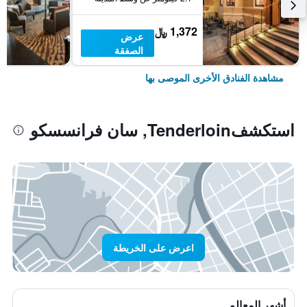
1,372 ﷼
عرض
الصفقة
مشاهدة الفنادق الأخرى الموصى بها
استكشفTenderloin, سان فرانسسكو
اعرض على الخريطة
أشهر المعالم