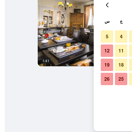
ج
س
5
4
12
11
1/41
المظهر الخارجي
19
18
26
25