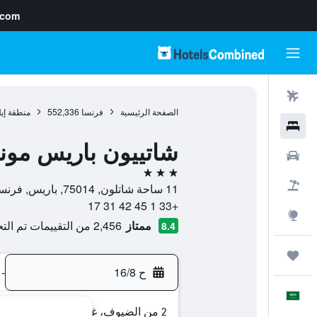
.com
رحلات طيران
الصفحة الرئيسية
فرنسا
552,336
منطقة إي
فنادق
شاتييون باريس مون
سيارات
3 نجوم
حزم العروض
11 ساحة شاتلون, 75014, باريس, فرنسا
+33 1 45 42 31 17
استكشاف
ممتاز
2,456 من التقييمات تم التحقق منها
8.4
رحلات
ح 16/8
-
العَرَبِيَّة
2 من الضيوف، غرفة واحدة