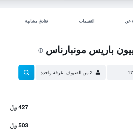
 عن
التقييمات
فنادق مشابهة
ون باريس مونبارناس
2 من الضيوف، غرفة واحدة
427 ﷼
503 ﷼