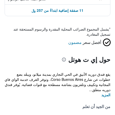
11 صفقة إضافية ابتداءً من 257 ﷼
*
يشمل المجموع الضرائب المحلية المقدرة والرسوم المستحقة عند
تسجيل المغادرة.
أفضل سعر
مضمون
حول إي ت هوتل
يقع فندق دوريه الأنيق في الحي التجاري بمدينة ميلانو، ويبعُد بضع
خطوات عن شارع Corso Buenos Aires، وتوفر الغرف خدمة الواي فاي
المجانية وتكييف وتلفزيون بشاشة مسطحة مع قنوات فضائية. يُوفر فندق
دوريه منطق...
المزيد
من الجيد أن تعلم