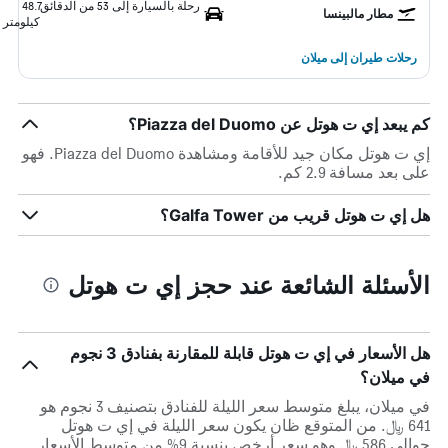
رحلة بالسيارة إلى 53 من الدقائق
48.7
مطار مالبينسا
كيلومتر
رحلات طيران إلى ميلان
كم يبعد إي ت هوتل عن Piazza del Duomo؟
إي ت هوتل مكان جيد للأقامة ومشاهدة Piazza del Duomo. فهو
على بعد مسافة 2.9 كم.
هل إي ت هوتل قريب من Galfa Tower؟
الأسئلة الشائعة عند حجز إي ت هوتل
هل الأسعار في إي ت هوتل قابلة للمقارنة بفنادق 3 نجوم
في ميلان؟
في ميلان، يبلغ متوسط ​​سعر الليلة للفنادق بتصنيف 3 نجوم هو
641 ﷼. من المتوقع ظان يكون سعر الليلة في إي ت هوتل
حوالي 586 ﷼ وهو سعر أرخص بنسبة 9% من متوسط الأسعار