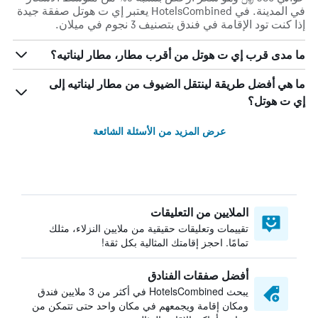
في المدينة. في HotelsCombined يعتبر إي ت هوتل صفقة جيدة
إذا كنت تود الإقامة في فندق بتصنيف 3 نجوم في ميلان.
ما مدى قرب إي ت هوتل من أقرب مطار، مطار ليناتيه؟
ما هي أفضل طريقة لينتقل الضيوف من مطار ليناتيه إلى
إي ت هوتل؟
عرض المزيد من الأسئلة الشائعة
الملايين من التعليقات
تقييمات وتعليقات حقيقية من ملايين النزلاء، مثلك
تمامًا. احجز إقامتك المثالية بكل ثقة!
أفضل صفقات الفنادق
يبحث HotelsCombined في أكثر من 3 ملايين فندق
ومكان إقامة ويجمعهم في مكان واحد حتى تتمكن من