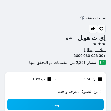
صور لـ إي ت هوتل
إي ت هوتل
فندق
3 نجوم
ميلان، إيطاليا
+39 028 969 3690
ممتاز
2,251 من التقييمات تم التحقق منها
8.4
ن 17/8
-
ث 18/8
2 من الضيوف، غرفة واحدة
بحث