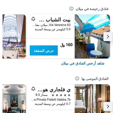
فنادق رخيصة في ميلان
بيت الشباب ستار
Via Varesina 63, ميلان, مقاطعة ميلانو, إيطاليا
5.0 كيلومتر عن وسط المدينة
160 ﷼
عرض الصفقة
شاهد أرخص الفنادق في ميلان
الفنادق الموصى بها
ي فلجاري هوتل ميلانو
5 نجوم
ممتاز 9.3
Via Privata Fratelli Gabba 7b, ميلان, مقاطعة ميلانو, إيطاليا
0.7 كيلومتر عن وسط المدينة