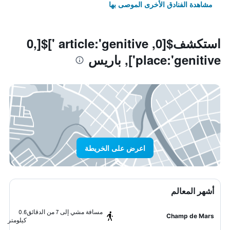
مشاهدة الفنادق الأخرى الموصى بها
استكشف$[0, article:'genitive ']$[0,
place:'genitive'], باريس
اعرض على الخريطة
أشهر المعالم
مسافة مشي إلى 7 من الدقائق
0.6
Champ de Mars
كيلومتر