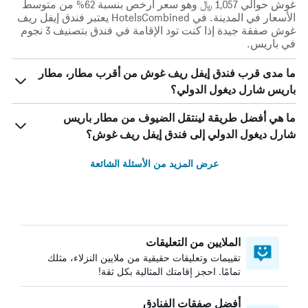
غوش حوالي 1,057 ﷼ وهو سعر أرخص بنسبة 62% من متوسط
الأسعار في المدينة. في HotelsCombined يعتبر فندق إيفل ريف
غوش صفقة جيدة إذا كنت تود الإقامة في فندق بتصنيف 3 نجوم
في باريس.
ما مدى قرب فندق إيفل ريف غوش من أقرب مطار، مطار
باريس شارل ديغول الدولي؟
ما هي أفضل طريقة لينتقل الضيوف من مطار باريس
شارل ديغول الدولي إلى فندق إيفل ريف غوش؟
عرض المزيد من الأسئلة الشائعة
الملايين من التعليقات
تقييمات وتعليقات حقيقية من ملايين النزلاء، مثلك
تمامًا. احجز إقامتك المثالية بكل ثقة!
أفضل صفقات الفنادق