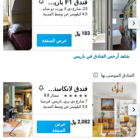
فندق F1 باريس بورت دو شاتيلون
23، شارع دي لا بورت دو شاتيلون, باريس, فرنسا
4.5 كيلومتر عن وسط المدينة
183 ﷼
عرض الصفقة
شاهد أرخص الفنادق في باريس
الفنادق الموصى بها
فندق لانكاستر باريس شانزليزيه
5 نجوم
ممتاز 8.8
7 شارع دي بري, باريس, فرنسا
3.5 كيلومتر عن وسط المدينة
2,082 ﷼
عرض
الصفقة