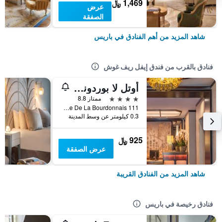
1,469 ﷼
عرض
الصفقة
شاهد المزيد من أهم الفنادق في باريس
فنادق بالقرب من فندق إيفل ريف غوش
أوتل لا بوردونيس باي إنوود هوتلز
4 نجوم
ممتاز 8.8
111 Avenue De La Bourdonnais, باريس, فرنسا
0.3 كيلومتر عن وسط المدينة
925 ﷼
عرض الصفقة
شاهد المزيد من الفنادق القريبة
فنادق رخيصة في باريس