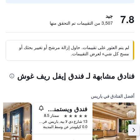
7.8
جيد
3,507 من التقييمات تم التحقق منها
لم يتم العثور على تقييمات. حاول إزالة مرشح أو تغيير بحثك أو
مسح كل شيء لعرض التقييمات.
فنادق مشابهة لـ فندق إيفل ريف غوش
أفضل الفنادق في باريس
فندق ويستمنستر
5 نجوم
ممتاز 8.5
13 شارع دي لا بيه, باريس, فرنسا
0.0 كيلومتر عن وسط المدينة