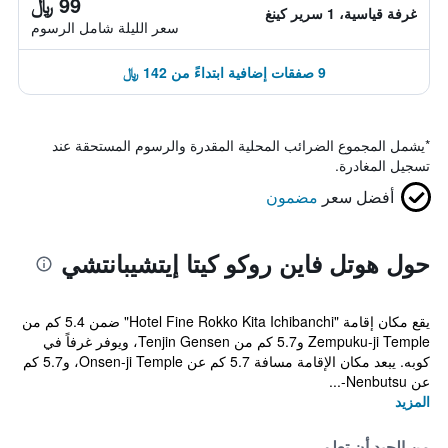
99 ﷼
غرفة قياسية، 1 سرير كينغ
سعر الليلة شامل الرسوم
9 صفقات إضافية ابتداءً من 142 ﷼
*
يشمل المجموع الضرائب المحلية المقدرة والرسوم المستحقة عند
تسجيل المغادرة.
أفضل سعر
مضمون
حول هوتل فاين روكو كيتا إيتشيبانتشي
يقع مكان إقامة "Hotel Fine Rokko Kita Ichibanchi" ضمن 5.4 كم من
Zempuku-ji Temple و5.7 كم من Tenjin Gensen، ويوفر غرفاً في
كوبه. يبعد مكان الإقامة مسافة 5.7 كم عن Onsen-ji Temple، و5.7 كم
عن Nenbutsu-...
المزيد
من الجيد أن تعلم