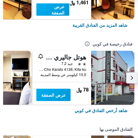
1,461 ﷼
عرض
الصفقة
شاهد المزيد من الفنادق القريبة
فنادق رخيصة في كوبي
هوتل جاليري - لبالغيس فقط
2 نجمتين
جيد 7.2
Arino-Cho Karato 4136, Kita-ku, كوبي, اليابان
10.0 كيلومتر عن وسط المدينة
78 ﷼
عرض الصفقة
شاهد أرخص الفنادق في كوبي
الفنادق الموصى بها