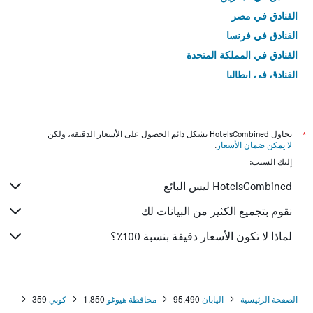
الفنادق في مصر
الفنادق في فرنسا
الفنادق في المملكة المتحدة
الفنادق في إيطاليا
الفنادق في تايلاند
*
يحاول HotelsCombined بشكل دائم الحصول على الأسعار الدقيقة، ولكن
لا يمكن ضمان الأسعار
.
إليك السبب:
HotelsCombined ليس البائع
نقوم بتجميع الكثير من البيانات لك
لماذا لا تكون الأسعار دقيقة بنسبة 100٪؟
الصفحة الرئيسية
اليابان
95,490
محافظة هيوغو
1,850
كوبي
359