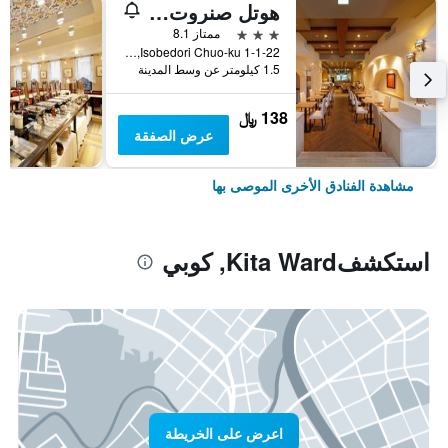
هوتل صنروت سوبرا كوبي
3 نجوم
ممتاز 8.1
1-1-22 Isobedori Chuo-ku, كوبي, اليابان
1.5 كيلومتر عن وسط المدينة
138 ﷼
عرض الصفقة
مشاهدة الفنادق الأخرى الموصى بها
استكشفKita Ward, كوبي
اعرض على الخريطة