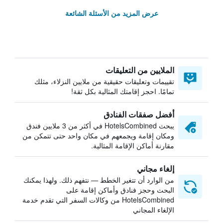
عرض المزيد من الأسئلة الشائعة
الملايين من التعليقات
تقييمات وتعليقات حقيقية من ملايين النزلاء، مثلك
تمامًا. احجز إقامتك المثالية بكل ثقة!
أفضل صفقات الفنادق
يبحث HotelsCombined في أكثر من 3 ملايين فندق
ومكان إقامة ويجمعهم في مكان واحد حتى تتمكن من
مقارنة أماكن الإقامة المثالية.
إلغاء مجاني
من الوارد أن تتغير الخطط — نتفهم ذلك. ولهذا يمكنك
البحث وحجز فنادق وأماكن إقامة على
HotelsCombined من وكالات السفر التي تقدم خدمة
الإلغاء المجاني