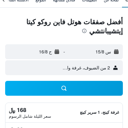
أفضل صفقات هوتل فاين روكو كيتا
إيتشيبانتشي
س 15/8
-
ح 16/8
2 من الضيوف، غرفة واحدة
168 ﷼
غرفة كينج، 1 سرير كينغ
سعر الليلة شامل الرسوم