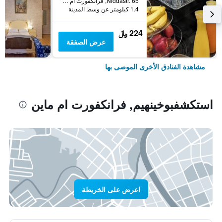
Niddastr. 65, فرانكفورت ام ماين, هسه, ألمانيا
1.4 كيلومتر عن وسط المدينة
224 ﷼
عرض الصفقة
مشاهدة الفنادق الأخرى الموصى بها
استكشفبوخينهيم, فرانكفورت ام ماين
اعرض على الخريطة