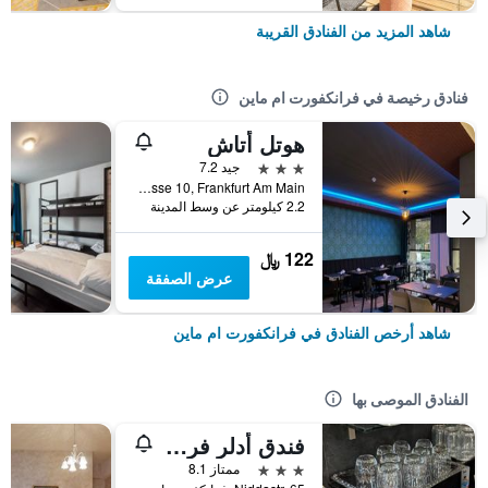
شاهد المزيد من الفنادق القريبة
فنادق رخيصة في فرانكفورت ام ماين
هوتل أتاش
3 نجوم
جيد 7.2
Kolner Strasse 10, Frankfurt Am Main, فرانكفورت ام ماين, هسه, ألمانيا
2.2 كيلومتر عن وسط المدينة
122 ﷼
عرض الصفقة
شاهد أرخص الفنادق في فرانكفورت ام ماين
الفنادق الموصى بها
فندق أدلر فرانكفورت
3 نجوم
ممتاز 8.1