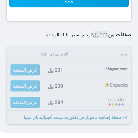
بحث
صفقات من
231 ﷼
/
أرخص سعر الليلة الواحدة
مزود
الإجمالي في الليلة
231 ﷼
عرض الصفقة
239 ﷼
عرض الصفقة
294 ﷼
عرض الصفقة
14 صفقة إضافية لـ هوتل فرانكفورت ميسه أفيلياتيد باي ميليا