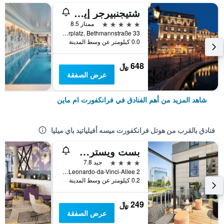
شتيجنبيرجر إيكون فرانكفورتر هوف
5 نجوم
ممتاز 8.5
Am Kaiserplatz, Bethmannstraße 33, فرانكفورت ام ماين, هسه, ألمانيا
0.0 كيلومتر عن وسط المدينة
648 ﷼
عرض الصفقة
شاهد المزيد من أهم الفنادق في فرانكفورت ام ماين
فنادق بالقرب من هوتل فرانكفورت ميسه أفيلياتيد باي ميليا
بست ويسترن بلس ويلكم هوتل فرانكفورت
4 نجوم
جيد 7.8
Leonardo-da-Vinci-Allee 2, فرانكفورت ام ماين, هسه, ألمانيا
0.2 كيلومتر عن وسط المدينة
249 ﷼
عرض الصفقة