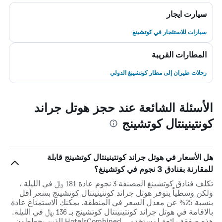
سيارت ايجار
سيارات للاستئجار في كوتشينغ
المطارات القريبة
رحلات طيران إلى مطار كوتشينغ الدولي
الأسئلة الشائعة عند حجز هوتل جراند
كونتينينتال كوتشينج
هل الأسعار في هوتل جراند كونتينينتال كوتشينج قابلة
للمقارنة بفنادق 3 نجوم في كوتشينغ؟
تكلف فنادق كوتشينغ المصنفة 3 نجوم عادة 181 ﷼ في الليلة ،
ولكن وسطياً يتوفر هوتل جراند كونتينينتال كوتشينج بسعر أقل
بنسبة 25% عن معدل السعر في المنطقة. يمكنك الاستمتاع عادة
بالاقامة في هوتل جراند كونتينينتال كوتشينج بـ 136 ﷼ في الليلة.
هذه صفقة رائعة لمستخدمي HotelsCombined الذين يخططون