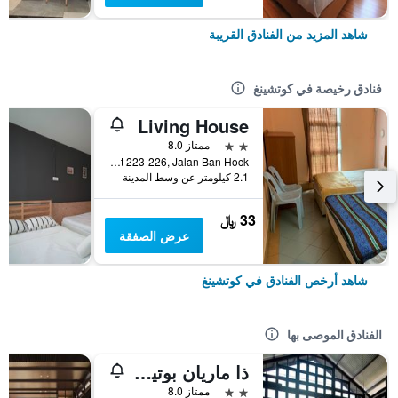
شاهد المزيد من الفنادق القريبة
فنادق رخيصة في كوتشينغ
Living House
2 نجمتين
ممتاز 8.0
1st Floor, Lot 223-226, Jalan Ban Hock, كوتشينغ, ماليزيا
2.1 كيلومتر عن وسط المدينة
33 ﷼
عرض الصفقة
شاهد أرخص الفنادق في كوتشينغ
الفنادق الموصى بها
ذا ماريان بوتيك لودجينج هاوس
2 نجمتين
ممتاز 8.0