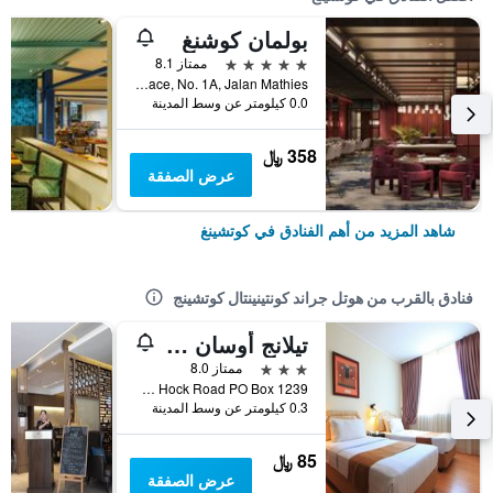
بولمان كوشنغ
5 نجوم
ممتاز 8.1
Interhill Place, No. 1A, Jalan Mathies, كوتشينغ, ماليزيا
0.0 كيلومتر عن وسط المدينة
358 ﷼
عرض الصفقة
شاهد المزيد من أهم الفنادق في كوتشينغ
فنادق بالقرب من هوتل جراند كونتينينتال كوتشينج
تيلانج أوسان هوتل
3 نجوم
ممتاز 8.0
Ban Hock Road PO Box 1239, كوتشينغ, ماليزيا
0.3 كيلومتر عن وسط المدينة
85 ﷼
عرض الصفقة