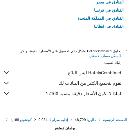
الفنادق في مصر
الفنادق في فرنسا
الفنادق في المملكة المتحدة
الفنادق في إيطاليا
الفنادق في تايلاند
*
يحاول HotelsCombined بشكل دائم الحصول على الأسعار الدقيقة، ولكن
لا يمكن ضمان الأسعار
.
إليك السبب:
HotelsCombined ليس البائع
نقوم بتجميع الكثير من البيانات لك
لماذا لا تكون الأسعار دقيقة بنسبة 100٪؟
الصفحة الرئيسية
ماليزيا
48,729
إقليم سراواك
2,034
كوتشينغ
1,189
بولمان كوشنغ