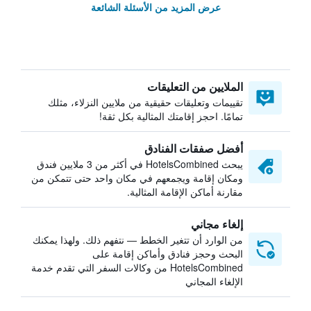
عرض المزيد من الأسئلة الشائعة
الملايين من التعليقات
تقييمات وتعليقات حقيقية من ملايين النزلاء، مثلك
تمامًا. احجز إقامتك المثالية بكل ثقة!
أفضل صفقات الفنادق
يبحث HotelsCombined في أكثر من 3 ملايين فندق
ومكان إقامة ويجمعهم في مكان واحد حتى تتمكن من
مقارنة أماكن الإقامة المثالية.
إلغاء مجاني
من الوارد أن تتغير الخطط — نتفهم ذلك. ولهذا يمكنك
البحث وحجز فنادق وأماكن إقامة على
HotelsCombined من وكالات السفر التي تقدم خدمة
الإلغاء المجاني