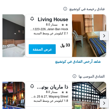
فنادق رخيصة في كوتشينغ
Living House
2 نجمتين
ممتاز 8.0
1st Floor, Lot 223-226, Jalan Ban Hock, كوتشينغ, ماليزيا
2.1 كيلومتر عن وسط المدينة
33 ﷼
عرض الصفقة
شاهد أرخص الفنادق في كوتشينغ
الفنادق الموصى بها
ذا ماريان بوتيك لودجينج هاوس
2 نجمتين
ممتاز 8.0
No. 25 & 27, Wayang Street, كوتشينغ, ماليزيا
1.8 كيلومتر عن وسط المدينة