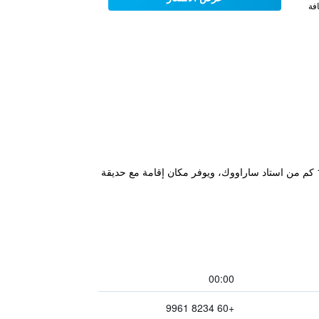
فة
يقع مكان إقامة "Place2Stay @ Kenyalang" في كوتشينغ، ضمن 5.8 كم من Borneo Convention Centre Kuching و11 كم من استاد ساراووك، ويوفر مكان إقامة مع حديقة
00:00
+60 8234 9961