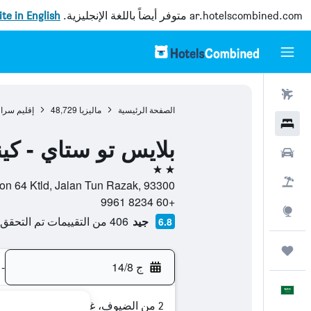
ar.hotelscombined.com
متوفر أيضاً باللغة الإنجليزية.
site in English
رحلات طيران
الصفحة الرئيسية
ماليزيا
48,729
إقليم سرا
فنادق
بلايس تو ستاي - كيني
سيارات
2 نجمتين
حزم العروض
No. 5438, Section 64 Ktld, Jalan Tun Razak, 93300, كوتشين
+60 8234 9961
استكشاف
جيد
406 من التقييمات تم التحقق منها
6.8
رحلات
ج 14/8
-
العَرَبِيَّة
2 من الضيوف، غرفة واحدة