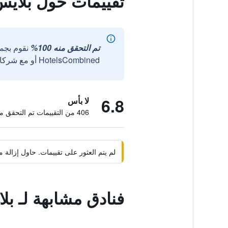
تقييمات حول بلايس 
تم التحقق منه 100%
نقوم بجم
HotelsCombined أو مع شركائنا الخارجيين الموثوقين.
6.8
لا بأس
406 من التقييمات تم التحقق منها
لم يتم العثور على تقييمات. حاول إزال
فنادق مشابهة لـ بلا