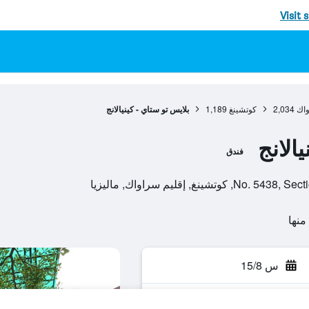
Visit 
واك
2,034
كوتشينغ
1,189
بلايس تو ستاي - كينيالانج
الانج
فندق
غ, إقليم سراواك, ماليزيا
س 15/8