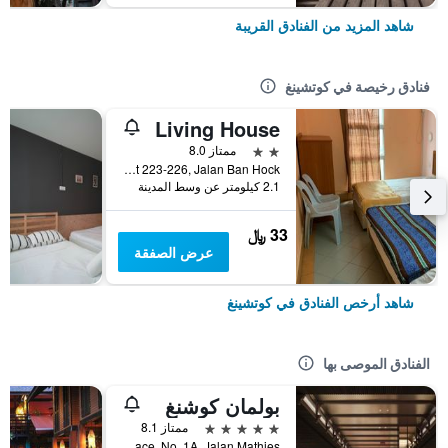
شاهد المزيد من الفنادق القريبة
فنادق رخيصة في كوتشينغ
Living House
2 نجمتين
ممتاز 8.0
1st Floor, Lot 223-226, Jalan Ban Hock, كوتشينغ, ماليزيا
2.1 كيلومتر عن وسط المدينة
33 ﷼
عرض الصفقة
شاهد أرخص الفنادق في كوتشينغ
الفنادق الموصى بها
بولمان كوشنغ
5 نجوم
ممتاز 8.1
Interhill Place, No. 1A, Jalan Mathies, كوتشينغ, ماليزيا