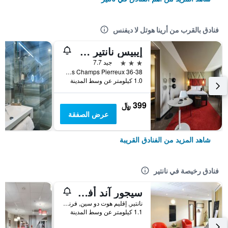
فنادق بالقرب من أرينا هوتل لا ديفنس
إيبيس نانتير لا ديفونس
3 نجوم
جيد 7.7
36-38 Avenue Des Champs Pierreux, نانتير, إقليم هوت دو سين, فرنسا
1.0 كيلومتر عن وسط المدينة
399 ﷼
عرض الصفقة
شاهد المزيد من الفنادق القريبة
فنادق رخيصة في نانتير
سيجور آند أفيير باريس-نانتير
نانتير, إقليم هوت دو سين, فرنسا
1.1 كيلومتر عن وسط المدينة