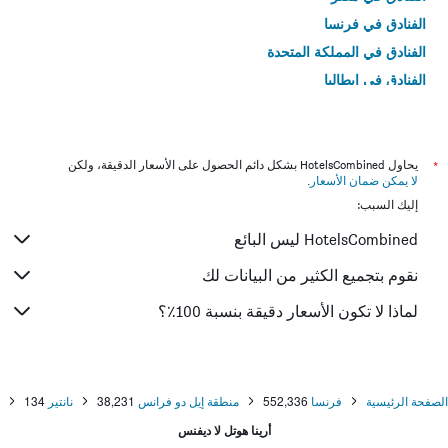
الفنادق في فرنسا
الفنادق في المملكة المتحدة
الفنادق في إيطاليا
الفنادق في تايلاند
*
يحاول HotelsCombined بشكل دائم الحصول على الأسعار الدقيقة، ولكن
لا يمكن ضمان الأسعار
.
إليك السبب:
HotelsCombined ليس البائع
نقوم بتجميع الكثير من البيانات لك
لماذا لا تكون الأسعار دقيقة بنسبة 100٪؟
الصفحة الرئيسية
فرنسا
552,336
منطقة إيل دو فرانس
38,231
نانتير
134
أرينا هوتل لا ديفنس