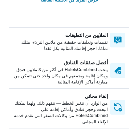
الملايين من التعليقات
تقييمات وتعليقات حقيقية من ملايين النزلاء، مثلك
تمامًا. احجز إقامتك المثالية بكل ثقة!
أفضل صفقات الفنادق
يبحث HotelsCombined في أكثر من 3 ملايين فندق
ومكان إقامة ويجمعهم في مكان واحد حتى تتمكن من
مقارنة أماكن الإقامة المثالية.
إلغاء مجاني
من الوارد أن تتغير الخطط — نتفهم ذلك. ولهذا يمكنك
البحث وحجز فنادق وأماكن إقامة على
HotelsCombined من وكالات السفر التي تقدم خدمة
الإلغاء المجاني