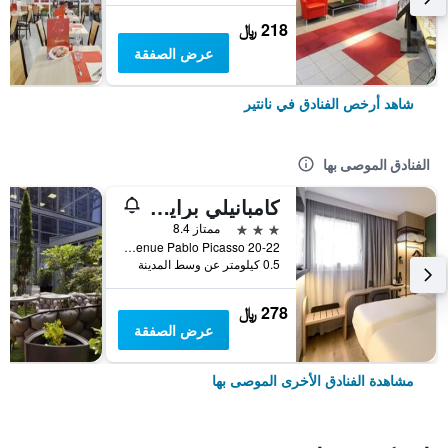
218 ﷼
عرض الصفقة
شاهد أرخص الفنادق في نانتير
الفنادق الموصى بها
كامبانيلي برايم - نانتير لا ديفينس
3 نجوم
ممتاز 8.4
20-22 Avenue Pablo Picasso, نانتير, إقليم هوت دو سين, فرنسا
0.5 كيلومتر عن وسط المدينة
278 ﷼
عرض الصفقة
مشاهدة الفنادق الأخرى الموصى بها