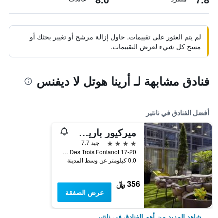
لم يتم العثور على تقييمات. حاول إزالة مرشح أو تغيير بحثك أو
مسح كل شيء لعرض التقييمات.
فنادق مشابهة لـ أرينا هوتل لا ديفنس
أفضل الفنادق في نانتير
ميركيور باريس لا ديفونس غراند أرش
4 نجوم
جيد 7.7
17-20 Esplanade Charles De Gaulle - Rue Des Trois Fontanot, نانتير, إقليم هوت دو سين, فرنسا
0.0 كيلومتر عن وسط المدينة
356 ﷼
عرض الصفقة
شاهد المزيد من أهم الفنادق في نانتير