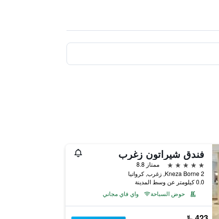
فندق شيراتون زغرب
5 نجوم
ممتاز 8.8
Kneza Borne 2, زغرب, كرواتيا
0.0 كيلومتر عن وسط المدينة
حوض السباحة
واي فاي مجاني
423 ﷼