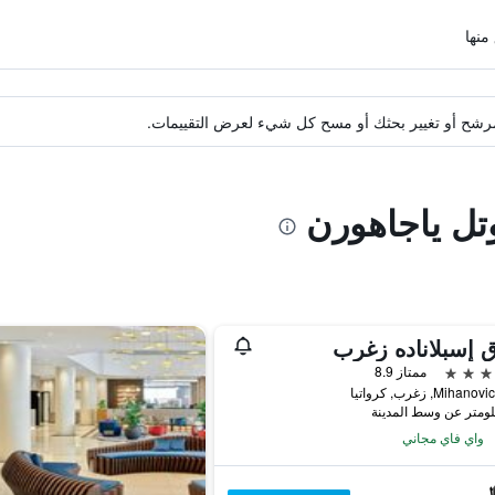
ة مرشح أو تغيير بحثك أو مسح كل شيء لعرض التقييمات.
تل ياجاهورن
 إسبلاناده زغرب
ممتاز 8.9
Miha, زغرب, كرواتيا
واي فاي مجاني