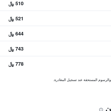
510 ﷼
521 ﷼
644 ﷼
743 ﷼
778 ﷼
والرسوم المستحقة عند تسجيل المغادرة.
ن