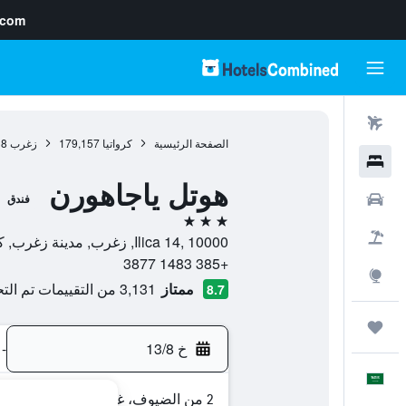
.com
رحلات طيران
الصفحة الرئيسية
كرواتيا
179,157
زغرب
38
فنادق
هوتل ياجاهورن
سيارات
فندق
3 نجوم
حزم العروض
Ilica 14, 10000, زغرب, مدينة زغرب, كرواتيا
+385 1483 3877
استكشاف
ممتاز
3,131 من التقييمات تم التحقق منها
8.7
رحلات
خ 13/8
-
العَرَبِيَّة
2 من الضيوف، غرفة واحدة