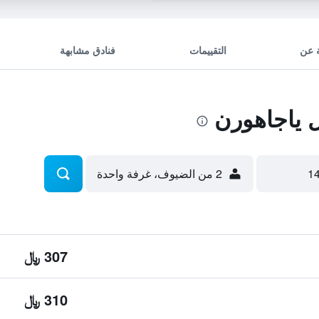
 عن
التقييمات
فنادق مشابهة
 ياجاهورن
2 من الضيوف، غرفة واحدة
307 ﷼
310 ﷼