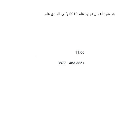
يقع فندق Jagerhorn بين منطقة المشاة الرئيسية، ومدينة Zagreb القديمة، كما يقع على مقرُبة من ساحة Ban Jelacic، وقد شهد أعمال تجديد عام 2012.وبُني الفندق عام
11:00
+385 1483 3877