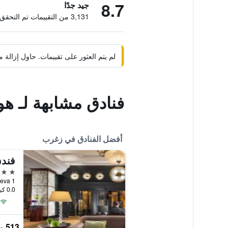
8.7
جيد جدًا
3,131 من التقييمات تم التحقق منها
لم يتم العثور على تقييمات. حاول إزال
فنادق مشابهة لـ هو
أفضل الفنادق في زغرب
فندق
5 نجوم
noviceva 1
0.0 كيلومتر عن وسط المدينة
513 ﷼