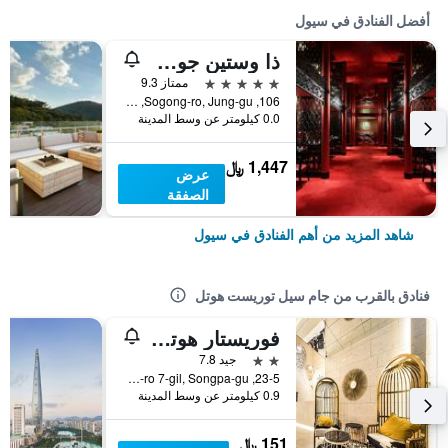
أفضل الفنادق في سيول
ذا وستين جوسون سول
5 نجوم
ممتاز 9.3
106, Sogong-ro, Jung-gu, سيول, كوريا الجنوبية
0.0 كيلومتر عن وسط المدينة
1,447 ﷼
عرض
الصفقة
شاهد المزيد من أهم الفنادق في سيول
فنادق بالقرب من جام سيل توريست هوتل
فوريستار هوتل 2
2 نجمتين
جيد 7.8
23-5, Baekjegobun-ro 7-gil, Songpa-gu, سيول, كوريا الجنوبية
0.9 كيلومتر عن وسط المدينة
151 ﷼