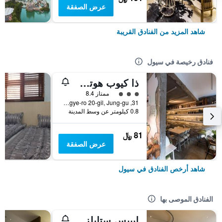
عرض الصفقة
شاهد المزيد من الفنادق القريبة
فنادق رخيصة في سيول
ذا كيوب هوتل - دار ضيافة
تقييم فئة 3
ممتاز 8.4
31, Toegye-ro 20-gil, Jung-gu, سيول, كوريا الجنوبية
0.8 كيلومتر عن وسط المدينة
81 ﷼
عرض الصفقة
شاهد أرخص الفنادق في سيول
الفنادق الموصى بها
إيبيس ستايلز أمباسادور سيول غانغنام