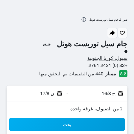
صور لـ جام سيل توريست هوتل
جام سيل توريست هوتل
فندق
تقييم فئة 1
سيول، كوريا الجنوبية
+82 (0) 2421 2761
ممتاز
440 من التقييمات تم التحقق منها
8.2
ح 16/8
-
ن 17/8
2 من الضيوف، غرفة واحدة
بحث