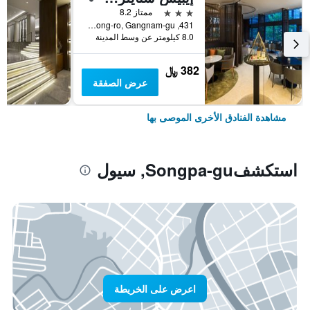
3 نجوم
ممتاز 8.2
431, Samseong-ro, Gangnam-gu, سيول, كوريا الجنوبية
8.0 كيلومتر عن وسط المدينة
382 ﷼
عرض الصفقة
مشاهدة الفنادق الأخرى الموصى بها
استكشفSongpa-gu, سيول
اعرض على الخريطة