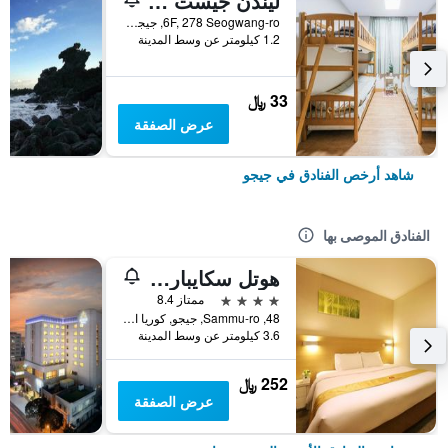
ليندن جيست هاوس
6F, 278 Seogwang-ro, جيجو, كوريا الجنوبية
1.2 كيلومتر عن وسط المدينة
33 ﷼
عرض الصفقة
شاهد أرخص الفنادق في جيجو
الفنادق الموصى بها
هوتل سكايبارك جيجو 1
4 نجوم
ممتاز 8.4
48, Sammu-ro, جيجو, كوريا الجنوبية
3.6 كيلومتر عن وسط المدينة
252 ﷼
عرض الصفقة