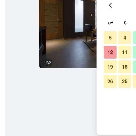
ج
س
5
4
12
11
1/32
آخر
19
18
26
25