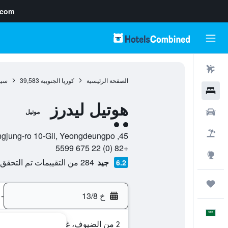
.com
رحلات طيران
الصفحة الرئيسية
كوريا الجنوبية
39,583
سي
فنادق
هوتيل ليدرز
سيارات
موتيل
تقييم فئة 2
حزم العروض
45, Yeongjung-ro 10-Gil, Yeongdeungpo, , سيول, Seoul, كوريا الجنوبية
+82 (0) 22 675 5599
استكشاف
جيد
284 من التقييمات تم التحقق منها
6.2
رحلات
خ 13/8
-
العَرَبِيَّة
2 من الضيوف، غرفة واحدة