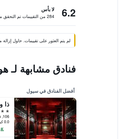
6.2
لا بأس
284 من التقييمات تم التحقق منها
لم يتم العثور على تقييمات. حاول إزال
فنادق مشابهة لـ هو
أفضل الفنادق في سيول
ذا 
5 نجوم
106, Sogong-ro, Jung-gu, سيول, كوريا الجنوبية
0.0 كيلومتر عن وسط المدينة