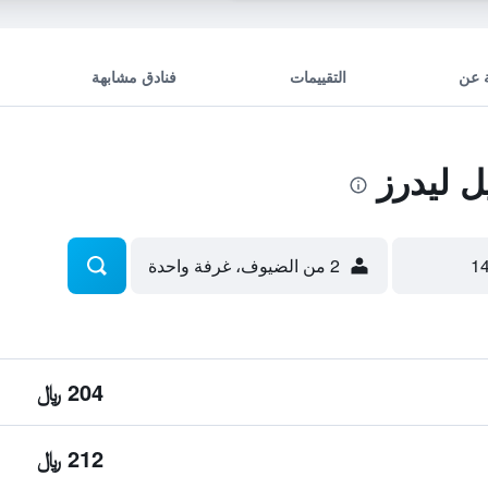
 عن
التقييمات
فنادق مشابهة
 ليدرز
2 من الضيوف، غرفة واحدة
204 ﷼
212 ﷼