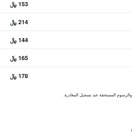
153 ﷼
214 ﷼
144 ﷼
165 ﷼
178 ﷼
والرسوم المستحقة عند تسجيل المغادرة.