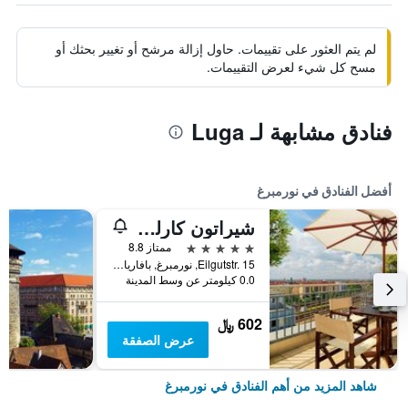
لم يتم العثور على تقييمات. حاول إزالة مرشح أو تغيير بحثك أو
مسح كل شيء لعرض التقييمات.
فنادق مشابهة لـ Luga
أفضل الفنادق في نورمبرغ
شيراتون كارلتون نورنبيرغ
5 نجوم
ممتاز 8.8
Eilgutstr. 15, نورمبرغ, بافاريا, ألمانيا
0.0 كيلومتر عن وسط المدينة
602 ﷼
عرض الصفقة
شاهد المزيد من أهم الفنادق في نورمبرغ