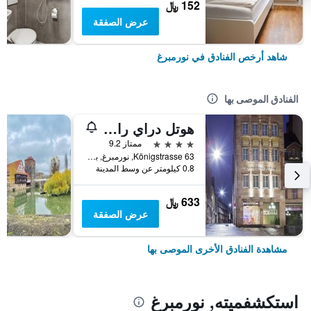
152 ﷼
عرض الصفقة
شاهد أرخص الفنادق في نورمبرغ
الفنادق الموصى بها
هوتل دراي رابين
4 نجوم
ممتاز 9.2
Königstrasse 63, نورمبرغ, بافاريا, ألمانيا
0.8 كيلومتر عن وسط المدينة
633 ﷼
عرض الصفقة
مشاهدة الفنادق الأخرى الموصى بها
استكشفميته, نورمبرغ