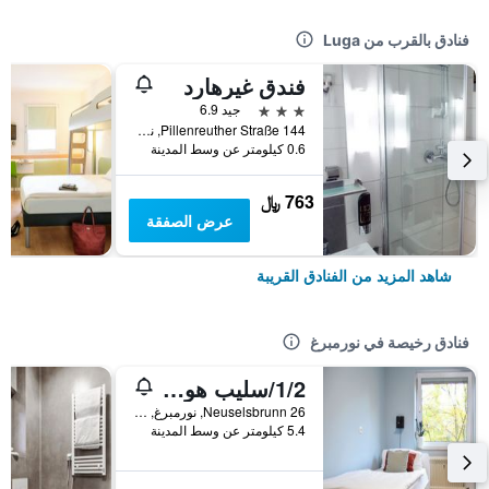
فنادق بالقرب من Luga
فندق غيرهارد
3 نجوم
جيد 6.9
Pillenreuther Straße 144, نورمبرغ, بافاريا, ألمانيا
0.6 كيلومتر عن وسط المدينة
763 ﷼
عرض الصفقة
شاهد المزيد من الفنادق القريبة
فنادق رخيصة في نورمبرغ
1/2/سليب هوستل نورنبيرج ميسي
Neuselsbrunn 26, نورمبرغ, بافاريا, ألمانيا
5.4 كيلومتر عن وسط المدينة