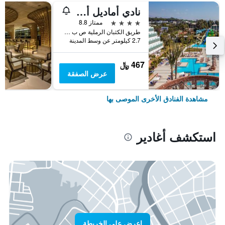
نادي أماديل أوشن
4 نجوم
ممتاز 8.8
طريق الكثبان الرملية ص ب 320, أغادير, المغرب
2.7 كيلومتر عن وسط المدينة
467 ﷼
عرض الصفقة
مشاهدة الفنادق الأخرى الموصى بها
استكشف أغادير
اعرض على الخريطة