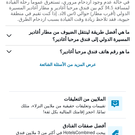
في حالة عدم وجود ازدحام مروري، تستغرق عموماً رحلة القيادة
لمسافة 34.5 كم بين فندق مرحبا أغادير و مطار أغادير المسيرة
الدولي (أقرب مطار) حوالي 0س 26د. إذا كنت تقيم في منطقة
حيوية، فقد تلاحظ زيادة وقت القيادة بسبب ازدحام الطرق.
ما هي أفضل طريقة لينتقل الضيوف من مطار أغادير
المسيرة الدولي إلى فندق مرحبا أغادير؟
ما هو رقم هاتف فندق مرحبا أغادير؟
عرض المزيد من الأسئلة الشائعة
الملايين من التعليقات
تقييمات وتعليقات حقيقية من ملايين النزلاء، مثلك
تمامًا. احجز إقامتك المثالية بكل ثقة!
أفضل صفقات الفنادق
يبحث HotelsCombined في أكثر من 3 ملايين فندق