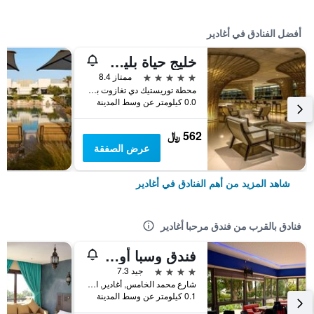
أفضل الفنادق في أغادير
خليج حياة بليس تاغازوت
5 نجوم
ممتاز 8.4
محطة توريستيك دي تغازوت باي كم 17 طريق الصويرة, أغادير, المغرب
0.0 كيلومتر عن وسط المدينة
562 ﷼
عرض الصفقة
شاهد المزيد من أهم الفنادق في أغادير
فنادق بالقرب من فندق مرحبا أغادير
فندق وسبا أويسيس
4 نجوم
جيد 7.3
شارع محمد الخامس, أغادير, المغرب
0.1 كيلومتر عن وسط المدينة