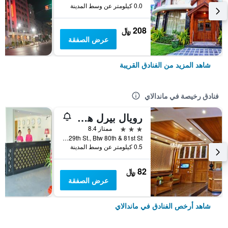
0.0 كيلومتر عن وسط المدينة
208 ﷼
عرض الصفقة
شاهد المزيد من الفنادق القريبة
فنادق رخيصة في ماندالاي
رويال بيرل هوتل
3 نجوم
ممتاز 8.4
No. 196, 29th St., Btw 80th & 81st St., ماندالاي, ميانمار (بورما)
0.5 كيلومتر عن وسط المدينة
82 ﷼
عرض الصفقة
شاهد أرخص الفنادق في ماندالاي