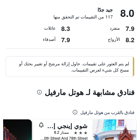
8.0
جيد جدًا
117 من التقييمات تم التحقق منها
8.3
7.9
منفرد
عائلات
7.9
8.2
الأزواج
أصدقاء
لم يتم العثور على تقييمات. حاول إزالة مرشح أو تغيير بحثك أو
مسح كل شيء لعرض التقييمات.
فنادق مشابهة لـ هوتل مارفيل
فنادق بالقرب من هوتل مارفيل
شوي إينجي إن هوتل
3 نجوم
ممتاز 8.2
Corner Of 30th Street And 78th Street, ماندالاي, ميانمار (بورما)