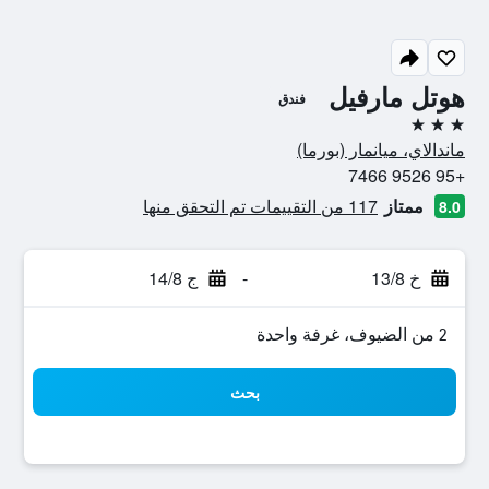
هوتل مارفيل
فندق
3 نجوم
ماندالاي، ميانمار (بورما)
+95 9526 7466
ممتاز
117 من التقييمات تم التحقق منها
8.0
خ 13/8
-
ج 14/8
2 من الضيوف، غرفة واحدة
بحث