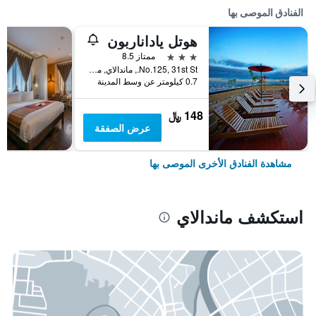
الفنادق الموصى بها
هوتل ياداناربون
3 نجوم
ممتاز 8.5
No.125, 31st St., ماندالاي, ميانمار (بورما)
0.7 كيلومتر عن وسط المدينة
148 ﷼
عرض الصفقة
مشاهدة الفنادق الأخرى الموصى بها
استكشف ماندالاي