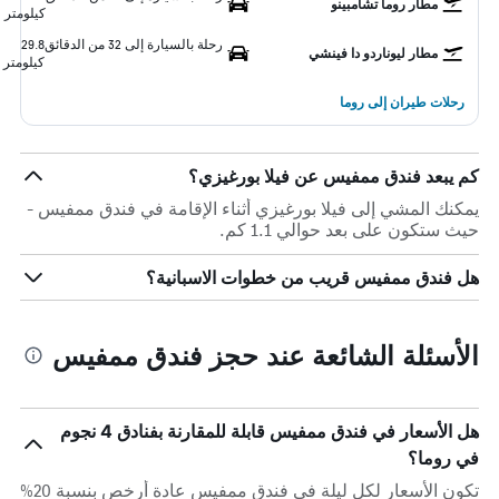
مطار روما تشامبينو
كيلومتر
رحلة بالسيارة إلى 32 من الدقائق
29.8
مطار ليوناردو دا فينشي
كيلومتر
رحلات طيران إلى روما
كم يبعد فندق ممفيس عن فيلا بورغيزي؟
يمكنك المشي إلى فيلا بورغيزي أثناء الإقامة في فندق ممفيس -
حيث ستكون على بعد حوالي 1.1 كم.
هل فندق ممفيس قريب من خطوات الاسبانية؟
الأسئلة الشائعة عند حجز فندق ممفيس
هل الأسعار في فندق ممفيس قابلة للمقارنة بفنادق 4 نجوم
في روما؟
تكون الأسعار لكل ليلة في فندق ممفيس عادة أرخص بنسبة 20%