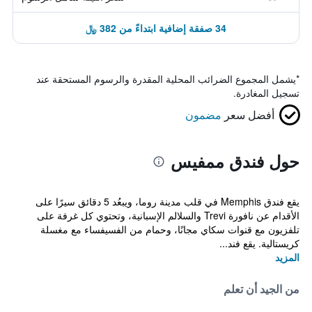
34 صفقة إضافية ابتداءً من 382 ﷼
*
يشمل المجموع الضرائب المحلية المقدرة والرسوم المستحقة عند
تسجيل المغادرة.
أفضل سعر
مضمون
حول فندق ممفيس
يقع فندق Memphis في قلب مدينة روما، ويبعُد 5 دقائق سيرًا على
الأقدام عن نافورة Trevi والسلالم الإسبانية، وتحتوي كل غرفة على
تلفزيون مع قنوات سكاي مجانًا، وحمام من الفسيفساء مع مغسلة
كريستالية. يقع فند...
المزيد
من الجيد أن تعلم