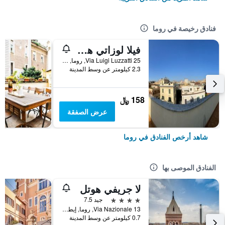
فنادق رخيصة في روما
فيلا لوزاتي هوستل
25 Via Luigi Luzzatti, روما, إيطاليا
2.3 كيلومتر عن وسط المدينة
158 ﷼
عرض الصفقة
شاهد أرخص الفنادق في روما
الفنادق الموصى بها
لا جريفي هوتل
4 نجوم
جيد 7.5
Via Nazionale 13, روما, إيطاليا
0.7 كيلومتر عن وسط المدينة