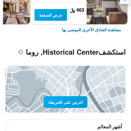
463 ﷼
عرض الصفقة
مشاهدة الفنادق الأخرى الموصى بها
استكشفHistorical Center, روما
اعرض على الخريطة
أشهر المعالم