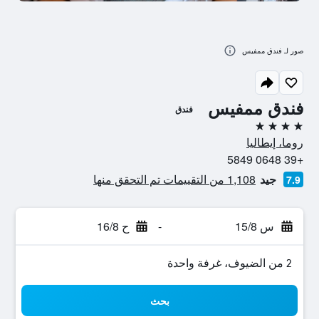
صور لـ فندق ممفيس
فندق ممفيس
فندق
4 نجوم
روما، إيطاليا
+39 0648 5849
جيد
1,108 من التقييمات تم التحقق منها
7.9
س 15/8
-
ح 16/8
2 من الضيوف، غرفة واحدة
بحث