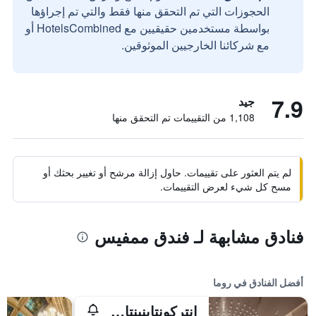
الحجوزات التي تم التحقق منها فقط والتي تم إجراؤها
بواسطة مستخدمين حقيقيين مع HotelsCombined أو
مع شركائنا الخارجيين الموثوقين.
7.9
جيد
1,108 من التقييمات تم التحقق منها
لم يتم العثور على تقييمات. حاول إزالة مرشح أو تغيير بحثك أو
مسح كل شيء لعرض التقييمات.
فنادق مشابهة لـ فندق ممفيس
أفضل الفنادق في روما
إنتركونتاينينتال روم أمباسشياتوري بالاس باي آيتش جي