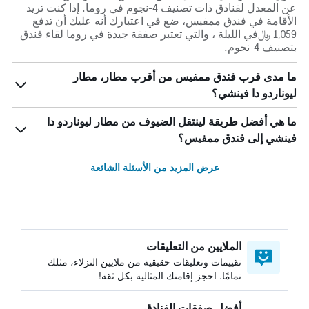
عن المعدل لفنادق ذات تصنيف 4-نجوم في روما. إذا كنت تريد
الأقامة في فندق ممفيس، ضع في اعتبارك أنه عليك أن تدفع
1,059 ﷼في الليلة ، والتي تعتبر صفقة جيدة في روما لقاء فندق
بتصنيف 4-نجوم.
ما مدى قرب فندق ممفيس من أقرب مطار، مطار
ليوناردو دا فينشي؟
ما هي أفضل طريقة لينتقل الضيوف من مطار ليوناردو دا
فينشي إلى فندق ممفيس؟
عرض المزيد من الأسئلة الشائعة
الملايين من التعليقات
تقييمات وتعليقات حقيقية من ملايين النزلاء، مثلك
تمامًا. احجز إقامتك المثالية بكل ثقة!
أفضل صفقات الفنادق