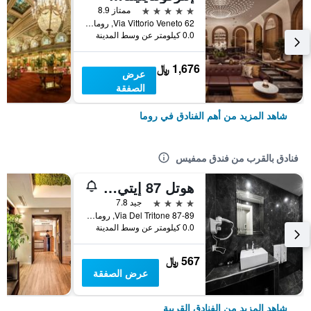
5 نجوم
ممتاز 8.9
Via Vittorio Veneto 62, روما, إيطاليا
0.0 كيلومتر عن وسط المدينة
1,676 ﷼
عرض
الصفقة
شاهد المزيد من أهم الفنادق في روما
فنادق بالقرب من فندق ممفيس
هوتل 87 إيتي سيفين
4 نجوم
جيد 7.8
Via Del Tritone 87-89, روما, إيطاليا
0.0 كيلومتر عن وسط المدينة
567 ﷼
عرض الصفقة
شاهد المزيد من الفنادق القريبة