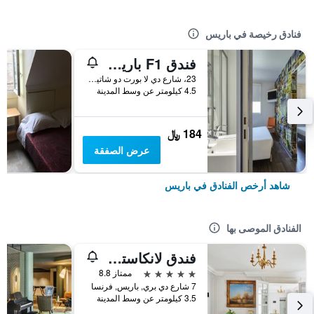
فنادق رخيصة في باريس
فندق F1 باريس بورت دو شاتيلون
23، شارع دي لا بورت دو شاتيلون, باريس, فرنسا
4.5 كيلومتر عن وسط المدينة
184 ﷼
عرض الصفقة
شاهد أرخص الفنادق في باريس
الفنادق الموصى بها
فندق لانكاستر باريس شانزليزيه
5 نجوم
ممتاز 8.8
7 شارع دي بري, باريس, فرنسا
3.5 كيلومتر عن وسط المدينة