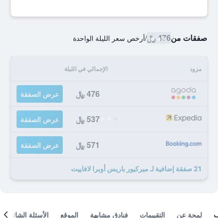
صفقات من
476 ﷼
/
أرخص سعر الليلة الواحدة
مزود
الإجمالي في الليلة
476 ﷼
عرض الصفقة
537 ﷼
عرض الصفقة
571 ﷼
عرض الصفقة
21 صفقة إضافية لـ ميركيور باريس أوبرا لافاييت
لمحة عن
التقييمات
فنادق مشابهة
الموقع
الأسئلة الشائعة