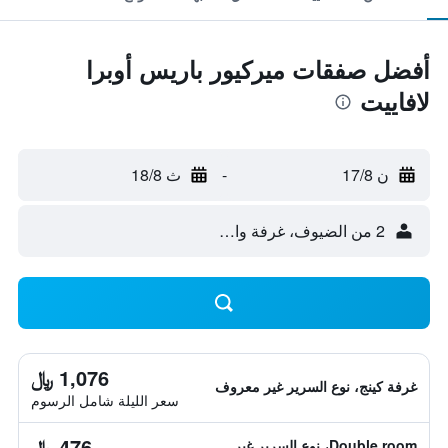
أفضل صفقات ميركيور باريس أوبرا
لافاييت
ن 17/8
-
ث 18/8
2 من الضيوف، غرفة واحدة
1,076 ﷼
غرفة كينج، نوع السرير غير معروف
سعر الليلة شامل الرسوم
476 ﷼
Double room، نوع السرير غير