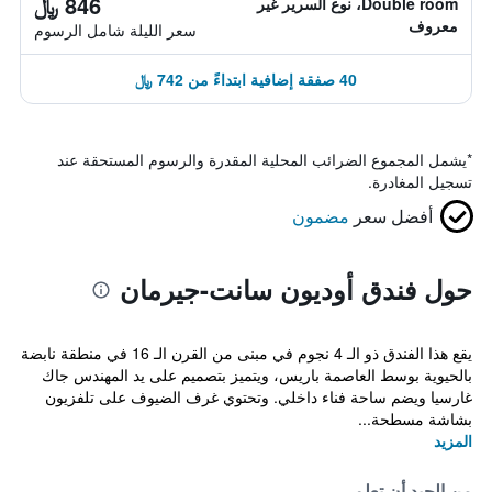
846 ﷼
Double room، نوع السرير غير
معروف
سعر الليلة شامل الرسوم
40 صفقة إضافية ابتداءً من 742 ﷼
*
يشمل المجموع الضرائب المحلية المقدرة والرسوم المستحقة عند
تسجيل المغادرة.
أفضل سعر
مضمون
حول فندق أوديون سانت-جيرمان
يقع هذا الفندق ذو الـ 4 نجوم في مبنى من القرن الـ 16 في منطقة نابضة
بالحيوية بوسط العاصمة باريس، ويتميز بتصميم على يد المهندس جاك
غارسيا ويضم ساحة فناء داخلي. وتحتوي غرف الضيوف على تلفزيون
بشاشة مسطحة...
المزيد
من الجيد أن تعلم