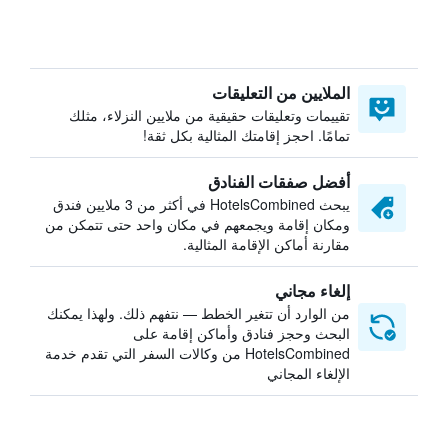
الملايين من التعليقات
تقييمات وتعليقات حقيقية من ملايين النزلاء، مثلك
تمامًا. احجز إقامتك المثالية بكل ثقة!
أفضل صفقات الفنادق
يبحث HotelsCombined في أكثر من 3 ملايين فندق
ومكان إقامة ويجمعهم في مكان واحد حتى تتمكن من
مقارنة أماكن الإقامة المثالية.
إلغاء مجاني
من الوارد أن تتغير الخطط — نتفهم ذلك. ولهذا يمكنك
البحث وحجز فنادق وأماكن إقامة على
HotelsCombined من وكالات السفر التي تقدم خدمة
الإلغاء المجاني