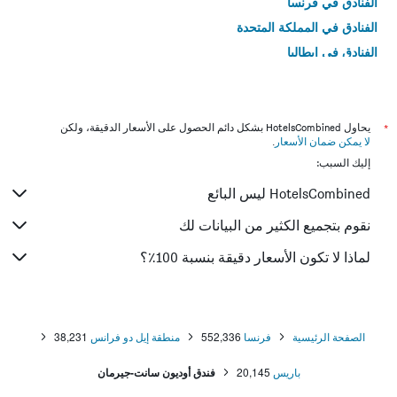
الفنادق في فرنسا
الفنادق في المملكة المتحدة
الفنادق في إيطاليا
الفنادق في تايلاند
*
يحاول HotelsCombined بشكل دائم الحصول على الأسعار الدقيقة، ولكن
لا يمكن ضمان الأسعار
.
إليك السبب:
HotelsCombined ليس البائع
نقوم بتجميع الكثير من البيانات لك
لماذا لا تكون الأسعار دقيقة بنسبة 100٪؟
الصفحة الرئيسية
فرنسا
552,336
منطقة إيل دو فرانس
38,231
باريس
20,145
فندق أوديون سانت-جيرمان