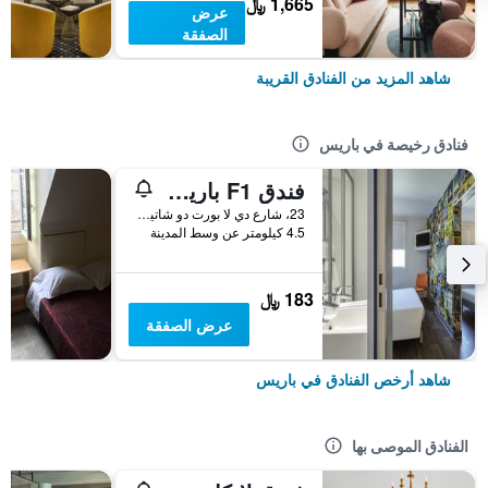
1,665 ﷼
عرض
الصفقة
شاهد المزيد من الفنادق القريبة
فنادق رخيصة في باريس
فندق F1 باريس بورت دو شاتيلون
23، شارع دي لا بورت دو شاتيلون, باريس, فرنسا
4.5 كيلومتر عن وسط المدينة
183 ﷼
عرض الصفقة
شاهد أرخص الفنادق في باريس
الفنادق الموصى بها