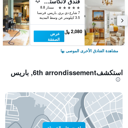
فندق لانكاستر باريس شانزليزيه
5 نجوم
ممتاز 8.8
7 شارع دي بري, باريس, فرنسا
3.5 كيلومتر عن وسط المدينة
2,080 ﷼
عرض
الصفقة
مشاهدة الفنادق الأخرى الموصى بها
استكشف6th arrondissement, باريس
اعرض على الخريطة