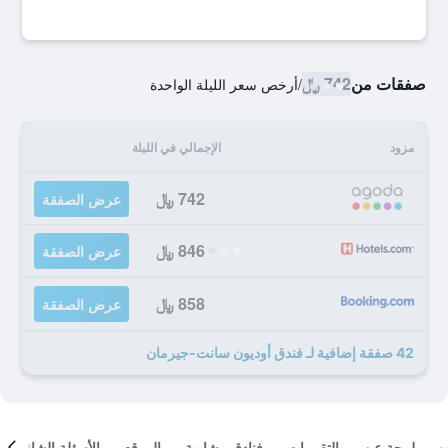
صفقات من
742 ﷼
/
أرخص سعر الليلة الواحدة
مزود
الإجمالي في الليلة
742 ﷼
عرض الصفقة
846 ﷼
عرض الصفقة
858 ﷼
عرض الصفقة
42 صفقة إضافية لـ فندق أوديون سانت-جيرمان
لمحة عن
التقييمات
فنادق مشابهة
الموقع
الأسئلة الشائعة