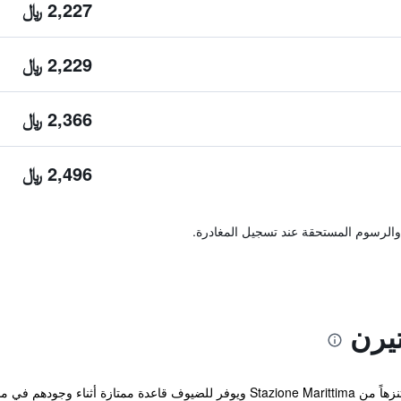
2,227 ﷼
2,229 ﷼
2,366 ﷼
2,496 ﷼
والرسوم المستحقة عند تسجيل المغادرة.
يرن
 أيضاً إنترنت مجاني وجاكوزي.