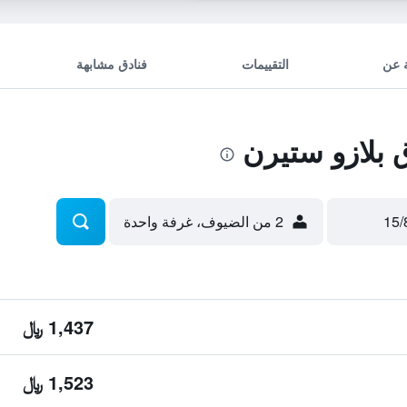
 عن
التقييمات
فنادق مشابهة
بلازو ستيرن
2 من الضيوف، غرفة واحدة
1,437 ﷼
1,523 ﷼