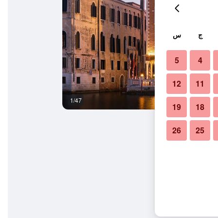
ج
س
5
4
12
11
1/47
ردهة
19
18
26
25