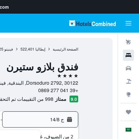
.com
رحلات طيران
الصفحة الرئيسية
إيطاليا
522,401
فينيتو
25
فنادق
فندق بلازو ستيرن
سيارات
4 نجوم
حزم العروض
Dorsoduro 2792, 30122, البندقية, فينيتو, إيطاليا
+39 041 277 0869
استكشاف
ممتاز
998 من التقييمات تم التحقق منها
9.0
رحلات
ج 14/8
-
العَرَبِيَّة
2 من الضيوف، غرفة واحدة