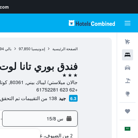
.com
رحلات طيران
الصفحة الرئيسية
إندونيسيا
97,850
بالي
94
فنادق
فندق بوري تانا لوت
سيارات
3 نجوم
حزم العروض
جالان ميلاستي/ ليباك بيني, 80361, كوتا, بالي, إندونيسيا
+62 623 61752281
استكشاف
جيد
138 من التقييمات تم التحقق منها
6.3
رحلات
س 15/8
-
العَرَبِيَّة
2 من الضيوف، غرفة واحدة