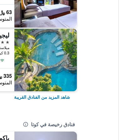
63 ﷼
المتوس
ليجي
4 نجوم
ميلاستي
0.3 كيلومتر عن وسط المدينة
335 ﷼
المتوس
شاهد المزيد من الفنادق القريبة
فنادق رخيصة في كوتا
باكو