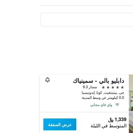
دابليو بالي - سمينياك
5 نجوم
ممتاز 9.3
جى. بيتيتنغيت, كوتا, إندونيسيا
0.0 كيلومتر عن وسط المدينة
واي فاي مجاني
1,339 ﷼
عرض الصفقة
المتوسط في الليلة