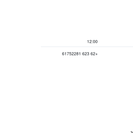
12:00
+62 623 61752281
ل