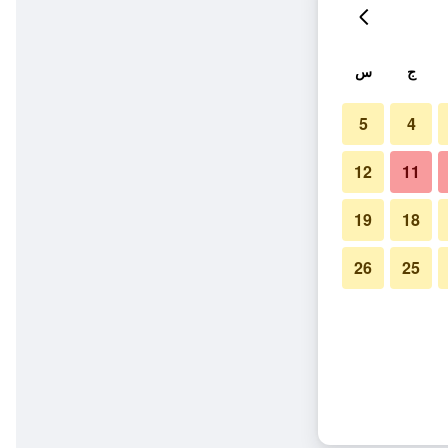
ج
س
5
4
12
11
19
18
26
25