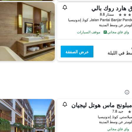
 هارد روك بالي
ممتاز 8.8
Jalan Pantai Banjar P, كوتا, إندونيسيا
واي فاي مجاني
موقف السيارات
عرض الصفقة
ط في الليلة
بلونج ماس هوتل ليجيان
جيد 7.8
يلاستي, كوتا, إندونيسيا
واي فاي مجاني