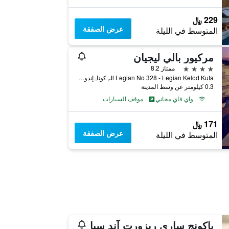
229 ﷼
عرض الصفقة
المتوسط في الليلة
مركيور بالي ليجيان
4 نجوم
ممتاز 8.2
Jl Legian No 328 - Legian Kelod Kuta, كوتا, إندونيسيا
0.3 كيلومتر عن وسط المدينة
واي فاي مجاني
موقف السيارات
171 ﷼
عرض الصفقة
المتوسط في الليلة
باكونج ساري ريزورت آند سبا