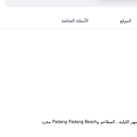
الموقع
الأسئلة الشائعة
يقع فندق بوري تانا لوت في مدينة ليجيان على بعد مسافة بسيطة بالسيارة من كوتا ويوفر مسبح خارجي. كما تبعد أماكن السهر الليلية ، المطاعم وPadang Padang Beach مجرد