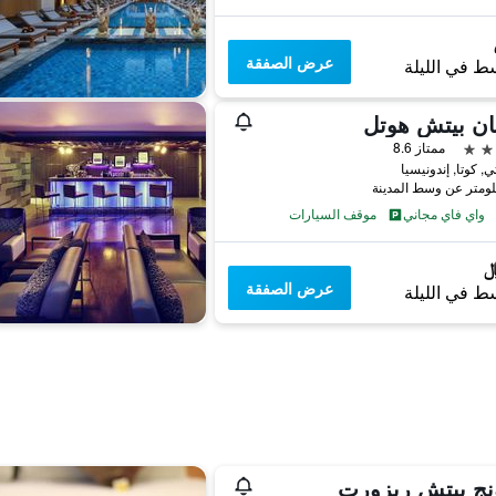
عرض الصفقة
ط في الليلة
ان بيتش هوتل
ممتاز 8.6
, كوتا, إندونيسيا
واي فاي مجاني
موقف السيارات
عرض الصفقة
ط في الليلة
نج بيتش ريزورت