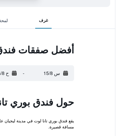
غرف
لمحة
أفضل صفقات فندق 
س 15/8
-
ح 16/8
حول فندق بوري تان
مسافة قصيرة.