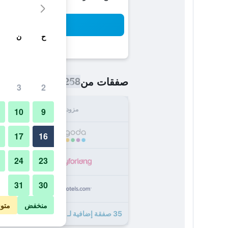
بح
ح
ن
258 ﷼
صفقات من
/
أرخص سعر اللي
3
2
مزود
الإجما
10
9
258
17
16
24
23
279
31
30
347
منخفض
متو
35 صفقة إضافية لـ فندق Raffaello