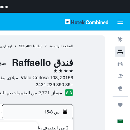
.com
رحلات طيران
الصفحة الرئيسية
إيطاليا
522,401
لومباردي
فنادق
فندق Raffaello
سيارات
فندق
4 نجوم
حزم العروض
Viale Certosa 108, 20156, ميلان, مقاطعة ميلانو, إيطاليا
+39 390 239 2431
استكشاف
ممتاز
2,771 من التقييمات تم التحقق منها
8.3
رحلات
س 15/8
-
العَرَبِيَّة
2 من الضيوف، غرفة واحدة