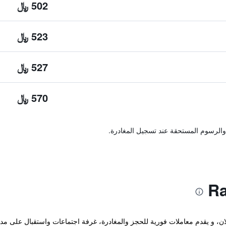
502 ﷼
523 ﷼
527 ﷼
570 ﷼
والرسوم المستحقة عند تسجيل المغادرة.
د هذا الفندق المتطور في Certosa ميلان، و يقدم معاملات فورية للحجز والمغادرة، غرفة اجتماعات و