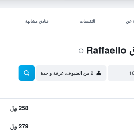
 عن
التقييمات
فنادق مشابهة
Ra
2 من الضيوف، غرفة واحدة
258 ﷼
279 ﷼