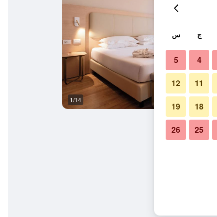
ج
س
5
4
12
11
1/14
آخر
19
18
26
25