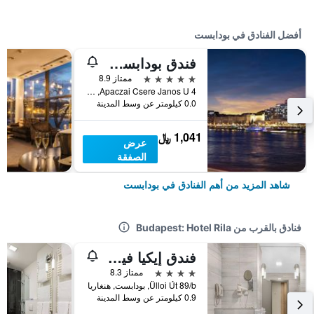
أفضل الفنادق في بودابست
فندق بودابست ماريوت
5 نجوم
ممتاز 8.9
Apaczai Csere Janos U 4, بودابست, هنغاريا
0.0 كيلومتر عن وسط المدينة
1,041 ﷼
عرض
الصفقة
شاهد المزيد من أهم الفنادق في بودابست
فنادق بالقرب من Budapest: Hotel Rila
فندق إيكيا فيردي بودابست
4 نجوم
ممتاز 8.3
Ülloi Út 89/b, بودابست, هنغاريا
0.9 كيلومتر عن وسط المدينة