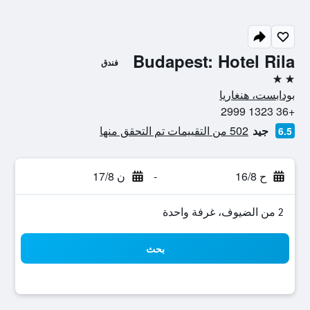
Budapest: Hotel Rila
فندق
2 نجمتين
بودابست، هنغاريا
+36 1323 2999
جيد
502 من التقييمات تم التحقق منها
6.5
ح 16/8
-
ن 17/8
2 من الضيوف، غرفة واحدة
بحث