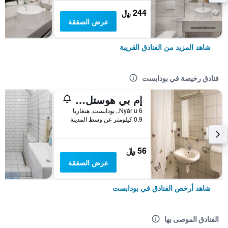
244 ﷼
عرض الصفقة
شاهد المزيد من الفنادق القريبة
فنادق رخيصة في بودابست
إم بي هوستل بودابيست
6 Nyár u., بودابست, هنغاريا
0.9 كيلومتر عن وسط المدينة
56 ﷼
عرض الصفقة
شاهد أرخص الفنادق في بودابست
الفنادق الموصى بها