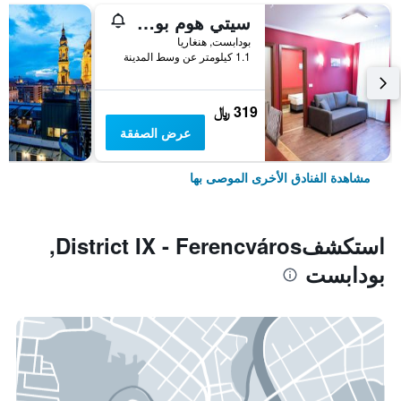
سيتي هوم بودابيست
بودابست, هنغاريا
1.1 كيلومتر عن وسط المدينة
319 ﷼
عرض الصفقة
مشاهدة الفنادق الأخرى الموصى بها
استكشفDistrict IX - Ferencváros,
بودابست