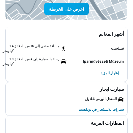
اعرض على الخريطة
أشهر المعالم
مسافة مشي إلى 16 من الدقائق
1.4
نبيبلجيت
كيلومتر
رحلة بالسيارة إلى 4 من الدقائق
1.9
Iparművészeti Múzeum
كيلومتر
إظهار المزيد
سيارت ايجار
المعدل اليومي 44 ﷼
سيارات للاستئجار في بودابست
المطارات القريبة