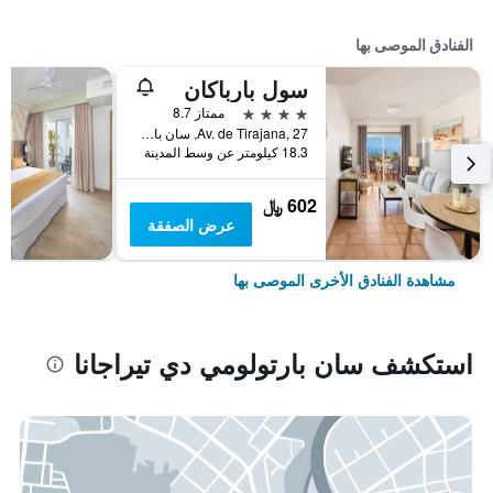
الفنادق الموصى بها
سول بارباكان
4 نجوم
ممتاز 8.7
Av. de Tirajana, 27, سان بارتولومي دي تيراجانا, كناريا الكبرى, أسبانيا
18.3 كيلومتر عن وسط المدينة
602 ﷼
عرض الصفقة
مشاهدة الفنادق الأخرى الموصى بها
استكشف سان بارتولومي دي تيراجانا