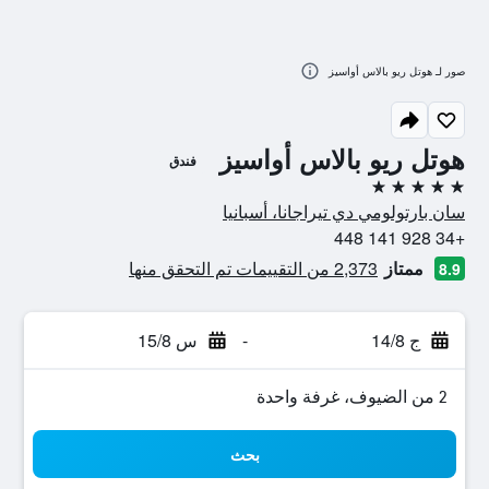
صور لـ هوتل ريو بالاس أواسيز
هوتل ريو بالاس أواسيز
فندق
5 نجوم
سان بارتولومي دي تيراجانا، أسبانيا
+34 928 141 448
ممتاز
2,373 من التقييمات تم التحقق منها
8.9
ج 14/8
-
س 15/8
2 من الضيوف، غرفة واحدة
بحث