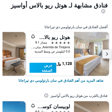
فنادق مشابهة لـ هوتل ريو بالاس أواسيز
أفضل الفنادق في سان بارتولومي دي تيراجانا
هوتل ريو بالاس ماسبالوماس - للبالغين فقط
5 نجوم
ممتاز 9.1
Avenida de Tirajana, سان بارتولومي دي تيراجانا, كناريا الكبرى, أسبانيا
0.0 كيلومتر عن وسط المدينة
1,128 ﷼
عرض
الصفقة
شاهد المزيد من أهم الفنادق في سان بارتولومي دي تيراجانا
فنادق بالقرب من هوتل ريو بالاس أواسيز
لوبيسان كوستا ميلونيراس ريزورت آند سبا
5 نجوم
ممتاز 8.6