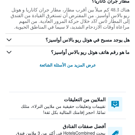
مطار جران كاناريا؟
هناك 48.3 كم ميلاً بين أقرب مطار، مطار جران كاناريا و هوتل
ريو بالاس أواسيز. من المفترض أن تستغرق القيادة من الفندق
إلى المطار 0س 37د خلال حركة المرور العادية. من المهم
مراعاة أوقات الازدحام الشديد، لا سيما في المناطق الحيوية.
هل يوجد مسبح في هوتل ريو بالاس أواسيز؟
ما هو رقم هاتف هوتل ريو بالاس أواسيز؟
عرض المزيد من الأسئلة الشائعة
الملايين من التعليقات
تقييمات وتعليقات حقيقية من ملايين النزلاء، مثلك
تمامًا. احجز إقامتك المثالية بكل ثقة!
أفضل صفقات الفنادق
يبحث HotelsCombined في أكثر من 3 ملايين فندق