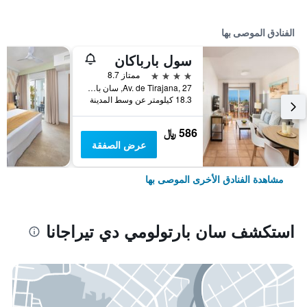
الفنادق الموصى بها
سول بارباكان
4 نجوم
ممتاز 8.7
Av. de Tirajana, 27, سان بارتولومي دي تيراجانا, كناريا الكبرى, أسبانيا
18.3 كيلومتر عن وسط المدينة
586 ﷼
عرض الصفقة
مشاهدة الفنادق الأخرى الموصى بها
استكشف سان بارتولومي دي تيراجانا