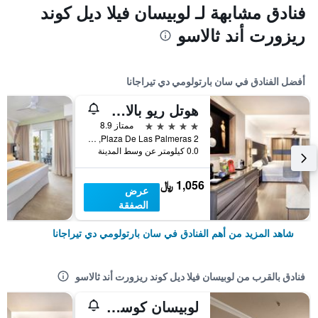
فنادق مشابهة لـ لوبيسان فيلا ديل كوند
ريزورت أند ثالاسو
أفضل الفنادق في سان بارتولومي دي تيراجانا
هوتل ريو بالاس أواسيز
5 نجوم
ممتاز 8.9
Plaza De Las Palmeras 2, سان بارتولومي دي تيراجانا, كناريا الكبرى, أسبانيا
0.0 كيلومتر عن وسط المدينة
1,056 ﷼
عرض
الصفقة
شاهد المزيد من أهم الفنادق في سان بارتولومي دي تيراجانا
فنادق بالقرب من لوبيسان فيلا ديل كوند ريزورت أند ثالاسو
لوبيسان كوستا ميلونيراس ريزورت آند سبا