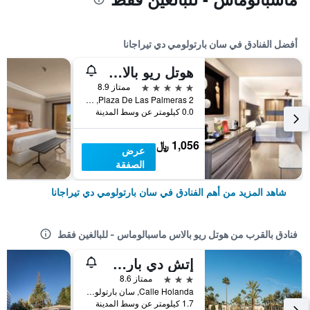
أفضل الفنادق في سان بارتولومي دي تيراجانا
هوتل ريو بالاس أواسيز
5 نجوم
ممتاز 8.9
Plaza De Las Palmeras 2, سان بارتولومي دي تيراجانا, كناريا الكبرى, أسبانيا
0.0 كيلومتر عن وسط المدينة
1,056 ﷼
عرض
الصفقة
شاهد المزيد من أهم الفنادق في سان بارتولومي دي تيراجانا
فنادق بالقرب من هوتل ريو بالاس ماسبالوماس - للبالغين فقط
إتش دي بارك كريستوبال جران كاناريا
3 نجوم
ممتاز 8.6
Calle Holanda, سان بارتولومي دي تيراجانا, كناريا الكبرى, أسبانيا
1.7 كيلومتر عن وسط المدينة