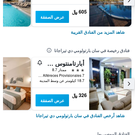
605 ﷼
عرض الصفقة
شاهد المزيد من الفنادق القريبة
فنادق رخيصة في سان بارتولومي دي تيراجانا
أبارتامنتوس لاس جوندولاس
3 نجوم
ممتاز 8.7
Avenida Alféreces Provisionales 7, سان بارتولومي دي تيراجانا, كناريا الكبرى, أسبانيا
18.7 كيلومتر عن وسط المدينة
326 ﷼
عرض الصفقة
شاهد أرخص الفنادق في سان بارتولومي دي تيراجانا
الفنادق الموصى بها