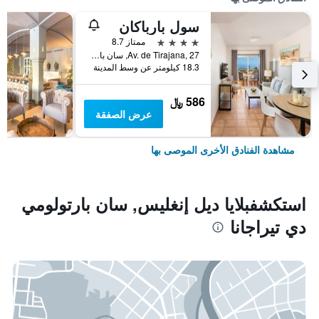
سول بارباكان
4 نجوم
ممتاز 8.7
Av. de Tirajana, 27, سان بارتولومي دي تيراجانا, كناريا الكبرى, أسبانيا
18.3 كيلومتر عن وسط المدينة
586 ﷼
عرض الصفقة
مشاهدة الفنادق الأخرى الموصى بها
استكشفبلايا ديل إنغليس, سان بارتولومي
دي تيراجانا