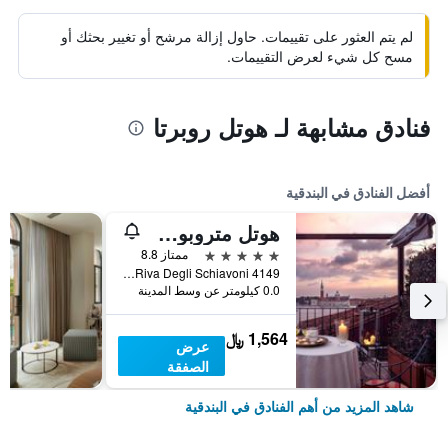
لم يتم العثور على تقييمات. حاول إزالة مرشح أو تغيير بحثك أو
مسح كل شيء لعرض التقييمات.
فنادق مشابهة لـ هوتل روبرتا
أفضل الفنادق في البندقية
هوتل متروبول فينيتسيا
5 نجوم
ممتاز 8.8
Riva Degli Schiavoni 4149, البندقية, فينيتو, إيطاليا
0.0 كيلومتر عن وسط المدينة
1,564 ﷼
عرض
الصفقة
شاهد المزيد من أهم الفنادق في البندقية