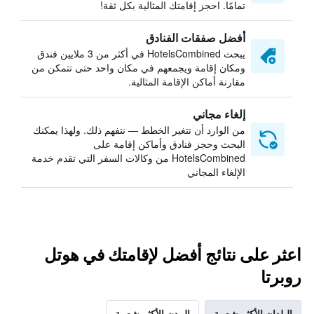
تمامًا. احجز إقامتك المثالية بكل ثقة!
أفضل صفقات الفنادق
يبحث HotelsCombined في أكثر من 3 ملايين فندق
ومكان إقامة ويجمعهم في مكان واحد حتى تتمكن من
مقارنة أماكن الإقامة المثالية.
إلغاء مجاني
من الوارد أن تتغير الخطط — نتفهم ذلك. ولهذا يمكنك
البحث وحجز فنادق وأماكن إقامة على
HotelsCombined من وكالات السفر التي تقدم خدمة
الإلغاء المجاني
اعثر على نتائج أفضل لإقامتك في هوتل
روبرتا
البلدان الأكثر شعبية
المدن الأكثر شعبية