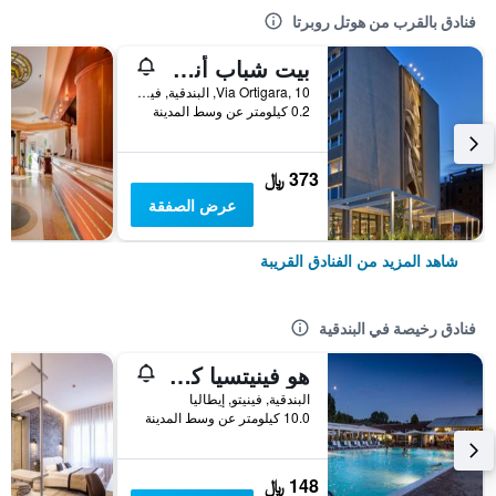
فنادق بالقرب من هوتل روبرتا
بيت شباب أندا فينيس
Via Ortigara, 10, البندقية, فينيتو, إيطاليا
0.2 كيلومتر عن وسط المدينة
373 ﷼
عرض الصفقة
شاهد المزيد من الفنادق القريبة
فنادق رخيصة في البندقية
هو فينيتسيا كامبنج إن تاون
البندقية, فينيتو, إيطاليا
10.0 كيلومتر عن وسط المدينة
148 ﷼