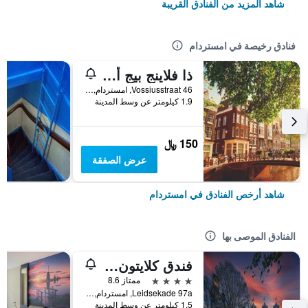
شاهد المزيد من الفنادق القريبة
فنادق رخيصة في امستردام
ذا فلاينج بيج أبتاون هوستل
Vossiusstraat 46, امستردام, مقاطعة شمال هولندا, هولندا
1.9 كيلومتر عن وسط المدينة
150 ﷼
عرض الصفقة
شاهد أرخص الفنادق في امستردام
الفنادق الموصى بها
فندق كلايتون أمستردام أمريكان
4 نجوم
ممتاز 8.6
Leidsekade 97a, امستردام, مقاطعة شمال هولندا, هولندا
1.5 كيلومتر عن وسط المدينة