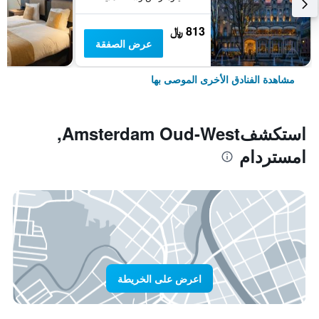
813 ﷼
عرض الصفقة
مشاهدة الفنادق الأخرى الموصى بها
استكشفAmsterdam Oud-West,
امستردام
اعرض على الخريطة