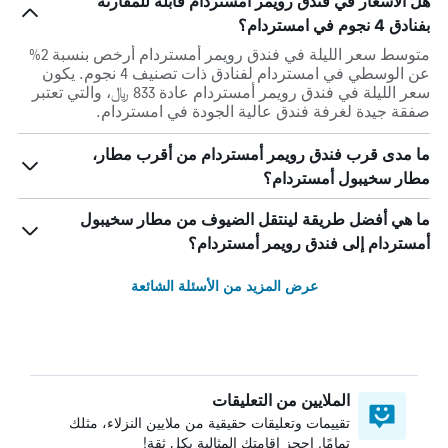
هل الأسعار في فندق رويمر أمستردام قابلة للمقارنة
بفنادق 4 نجوم في امستردام؟
متوسط سعر الليلة في فندق رويمر أمستردام أرخص بنسبة 2%
عن الوسطي في امستردام لفنادق ذات تصنيف 4 نجوم. يكون
سعر الليلة في فندق رويمر أمستردام عادة 833 ﷼، والتي تعتبر
صفقة جيدة لغرفة فندق عالية الجودة في امستردام.
ما مدى قرب فندق رويمر أمستردام من أقرب مطار،
مطار سخيبول أمستردام؟
ما هي أفضل طريقة لينتقل الضيوف من مطار سخيبول
أمستردام إلى فندق رويمر أمستردام؟
عرض المزيد من الأسئلة الشائعة
الملايين من التعليقات
تقييمات وتعليقات حقيقية من ملايين النزلاء، مثلك
تمامًا. احجز إقامتك المثالية بكل ثقة!