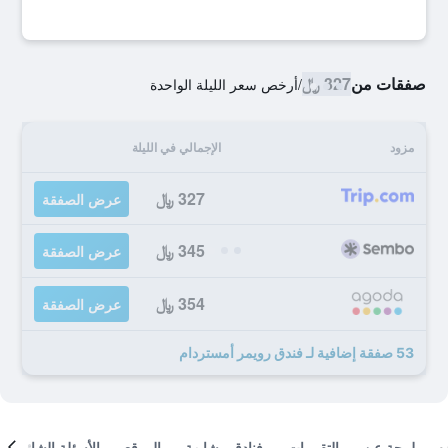
صفقات من
327 ﷼
/
أرخص سعر الليلة الواحدة
مزود
الإجمالي في الليلة
327 ﷼
عرض الصفقة
345 ﷼
عرض الصفقة
354 ﷼
عرض الصفقة
53 صفقة إضافية لـ فندق رويمر أمستردام
لمحة عن
التقييمات
فنادق مشابهة
الموقع
الأسئلة الشائعة