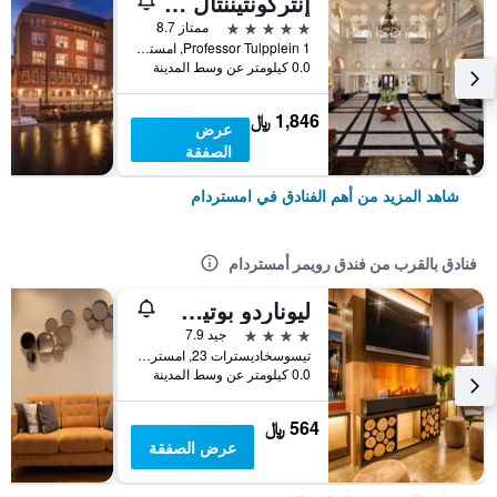
إنتركونتيننتال أمستل أمستردام
5 نجوم
ممتاز 8.7
Professor Tulpplein 1, امستردام, مقاطعة شمال هولندا, هولندا
0.0 كيلومتر عن وسط المدينة
1,846 ﷼
عرض
الصفقة
شاهد المزيد من أهم الفنادق في امستردام
فنادق بالقرب من فندق رويمر أمستردام
ليوناردو بوتيك هوتل أمستردام فوندل بارك
4 نجوم
جيد 7.9
تيسوسخاديسترات 23, امستردام, مقاطعة شمال هولندا, هولندا
0.0 كيلومتر عن وسط المدينة
564 ﷼
عرض الصفقة