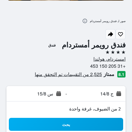
صور لـ فندق رويمر أمستردام
فندق رويمر أمستردام
فندق
4 نجوم
امستردام، هولندا
+31 205 150 453
ممتاز
2,525 من التقييمات تم التحقق منها
8.1
ج 14/8
-
س 15/8
2 من الضيوف، غرفة واحدة
بحث