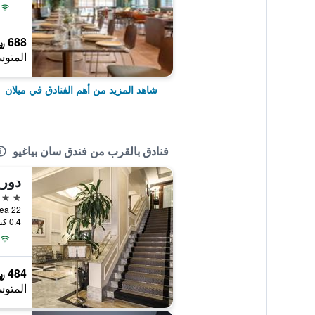
688 ﷼
المتوس
شاهد المزيد من أهم الفنادق في ميلان
فنادق بالقرب من فندق سان بياغيو
دوري
4 نجوم
ria Andrea 22
0.4 كيلومتر عن وسط المدينة
484 ﷼
المتوس