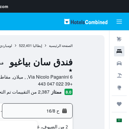
.com
رحلات طيران
الصفحة الرئيسية
إيطاليا
522,401
لومباردي
فنادق
فندق سان بياغيو
سيارات
فن
نجمة واحدة
حزم العروض
Via Nicolo Paganini 6, , ميلان, مقاطعة ميلانو, إيطاليا
+39 022 047 443
استكشاف
ممتاز
2,387 من التقييمات تم التحقق منها
8.0
رحلات
ح 16/8
-
العَرَبِيَّة
2 من الضيوف، غرفة واحدة