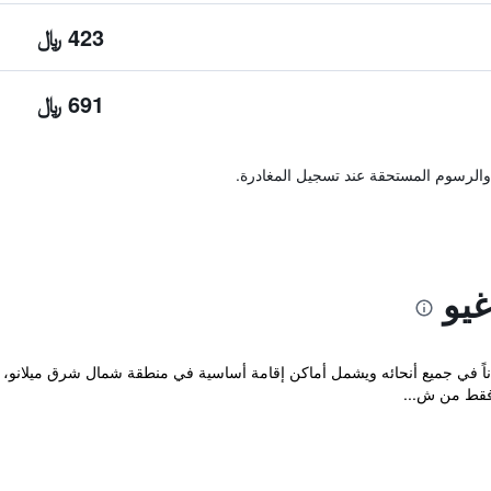
423 ﷼
691 ﷼
والرسوم المستحقة عند تسجيل المغادرة.
يو
ناً في جميع أنحائه ويشمل أماكن إقامة أساسية في منطقة شمال شرق ميلانو، ح