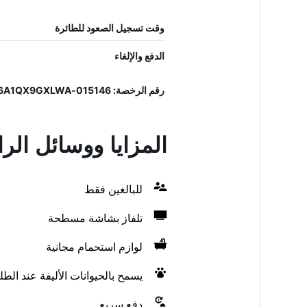
وقت تسجيل الصعود للطائرة
الدفع والإلغاء
رقم الرخصة: 015146-ALB-00134, IT015146A1QX9GXLWA
المزايا ووسائل الر
للبالغين فقط
تلفاز بشاشة مسطحة
لوازم استحمام مجانية
يسمح بالحيوانات الأليفة عند الط
دفع سريع