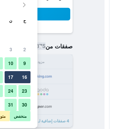
بح
ح
ن
375 ﷼
صفقات من
/
أرخص سعر اللي
3
2
مزود
الإجما
10
9
375
17
16
24
23
400
31
30
423
منخفض
متو
4 صفقات إضافية لـ فندق سان بياغيو