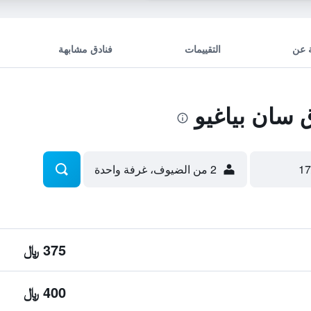
 عن
التقييمات
فنادق مشابهة
سان بياغيو
2 من الضيوف، غرفة واحدة
375 ﷼
400 ﷼