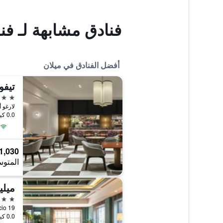
فنادق مشابهة لـ فن
أفضل الفنادق في ميلان
تيفو
5 نجوم
لارغو أغسطس 10, مي
0.0 كيلومتر عن وسط المدينة
1,030 ﷼
المتوس
ميليا
5 نجوم
Via Masaccio 19,
0.0 كيلومتر عن وسط المدينة