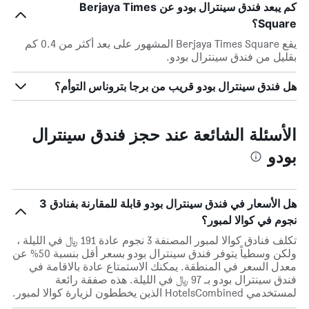
كم يبعد فندق سينترال بودو عن Berjaya Times
Square؟
يقع Berjaya Times Square المشهور على بعد أكثر من 0.4 كم
بقليل من فندق سينترال بودو.
هل فندق سينترال بودو قريب من برجا بتروناس التوأم؟
الأسئلة الشائعة عند حجز فندق سينترال
بودو
هل الأسعار في فندق سينترال بودو قابلة للمقارنة بفنادق 3
نجوم في كوالا لمبور؟
تكلف فنادق كوالا لمبور المصنفة 3 نجوم عادة 191 ﷼ في الليلة ،
ولكن وسطياً يتوفر فندق سينترال بودو بسعر أقل بنسبة 50% عن
معدل السعر في المنطقة. يمكنك الاستمتاع عادة بالاقامة في
فندق سينترال بودو بـ 97 ﷼ في الليلة. هذه صفقة رائعة
لمستخدمي HotelsCombined الذين يخططون لزيارة كوالا لمبور.