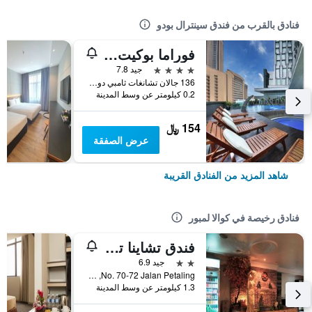
فنادق بالقرب من فندق سينترال بودو
فوراما بوكيت بينتانغ، كوالالمبور
4 نجوم
جيد 7.8
136 جالان تشانغات ثامبي دولا, كوالا لمبور, ماليزيا
0.2 كيلومتر عن وسط المدينة
154 ﷼
عرض الصفقة
شاهد المزيد من الفنادق القريبة
فنادق رخيصة في كوالا لمبور
فندق تشاينا تاون 2
2 نجمتين
جيد 6.9
No. 70-72 Jalan Petaling, كوالا لمبور, ماليزيا
1.3 كيلومتر عن وسط المدينة