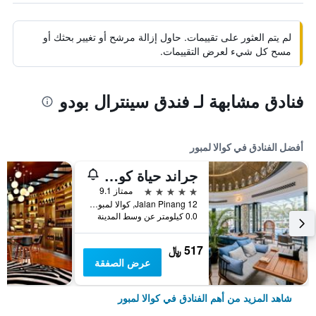
لم يتم العثور على تقييمات. حاول إزالة مرشح أو تغيير بحثك أو
مسح كل شيء لعرض التقييمات.
فنادق مشابهة لـ فندق سينترال بودو
أفضل الفنادق في كوالا لمبور
جراند حياة كوالالمبور
5 نجوم
ممتاز 9.1
12 Jalan Pinang, كوالا لمبور, ماليزيا
0.0 كيلومتر عن وسط المدينة
517 ﷼
عرض الصفقة
شاهد المزيد من أهم الفنادق في كوالا لمبور