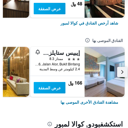
48 ﷼
عرض الصفقة
شاهد أرخص الفنادق في كوالا لمبور
الفنادق الموصى بها
إيبيس ستايلز كوالا لمبور بوكيت بينتانج
3 نجوم
ممتاز 8.3
No.16, Jalan Alor, Bukit Bintang, كوالا لمبور, ماليزيا
2.4 كيلومتر عن وسط المدينة
166 ﷼
عرض الصفقة
مشاهدة الفنادق الأخرى الموصى بها
استكشفبودو, كوالا لمبور