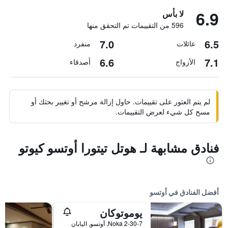
6.9
لا بأس
596 من التقييمات تم التحقق منها
7.0
6.5
عائلات
منفرد
6.6
7.1
الأزواج
أصدقاء
لم يتم العثور على تقييمات. حاول إزالة مرشح أو تغيير بحثك أو
مسح كل شيء لعرض التقييمات.
فنادق مشابهة لـ هوتل تيتورا أوتسو كيوتو
أفضل الفنادق في أوتسو
يوموتوكان
2-30-7 Noka, أوتسو, اليابان