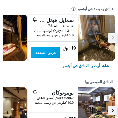
فنادق رخيصة في أوتسو
سمايل هوتل أوتسو سيتا
3 نجوم
جيد 7.6
1-3-11, Ogaya, أوتسو, اليابان
5.6 كيلومتر عن وسط المدينة
119 ﷼
عرض الصفقة
شاهد أرخص الفنادق في أوتسو
الفنادق الموصى بها
يوموتوكان
2-30-7 Noka, أوتسو, اليابان
10.0 كيلومتر عن وسط المدينة