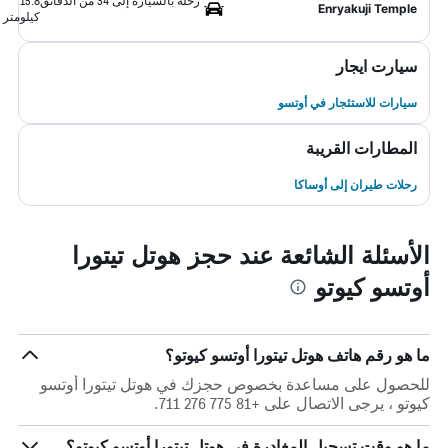
رحلة بالسيارة إلى 34 من الدقائق
15.8
Enryakuji Temple
كيلومتر
سيارت ايجار
سيارات للاستئجار في أوتسو
المطارات القريبة
رحلات طيران إلى أوساكا
الأسئلة الشائعة عند حجز هوتل تيتورا
أوتسو كيوتو
ما هو رقم هاتف هوتل تيتورا أوتسو كيوتو؟
للحصول على مساعدة بخصوص حجزك في هوتل تيتورا أوتسو
كيوتو ، يرجى الاتصال على +81 775 276 711.
ما هو وقت تسجيل المغادرة في هوتل تيتورا أوتسو كيوتو؟