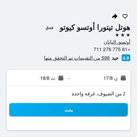
هوتل تيتورا أوتسو كيوتو
فندق
3 نجوم
أوتسو، اليابان
+81 775 276 711
جيد
596 من التقييمات تم التحقق منها
6.9
ن 17/8
-
ث 18/8
2 من الضيوف، غرفة واحدة
بحث