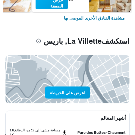
الصفقة
مشاهدة الفنادق الأخرى الموصى بها
استكشفLa Villette, باريس
اعرض على الخريطة
أشهر المعالم
مسافة مشي إلى 19 من الدقائق
1.6
Parc des Buttes-Chaumont
كيلومتر