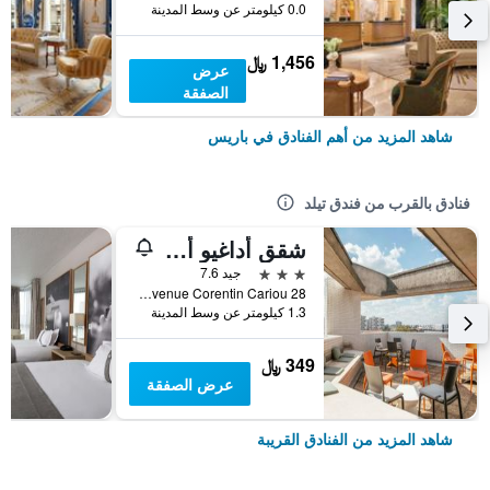
0.0 كيلومتر عن وسط المدينة
1,456 ﷼
عرض
الصفقة
شاهد المزيد من أهم الفنادق في باريس
فنادق بالقرب من فندق تيلد
شقق أداغيو أكسيس باريس لا فيلليت الفندقية بخدمة ذاتية
3 نجوم
جيد 7.6
28 bis avenue Corentin Cariou, باريس, فرنسا
1.3 كيلومتر عن وسط المدينة
349 ﷼
عرض الصفقة
شاهد المزيد من الفنادق القريبة