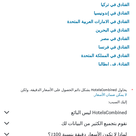
الفنادق في تركيا
الفنادق في إندونيسيا
الفنادق في الامارات العربية المتحدة
الفنادق في البحرين
الفنادق في مصر
الفنادق في فرنسا
الفنادق في المملكة المتحدة
الفنادق في إيطاليا
الفنادق في تايلاند
*
يحاول HotelsCombined بشكل دائم الحصول على الأسعار الدقيقة، ولكن
لا يمكن ضمان الأسعار
.
إليك السبب:
HotelsCombined ليس البائع
نقوم بتجميع الكثير من البيانات لك
لماذا لا تكون الأسعار دقيقة بنسبة 100٪؟