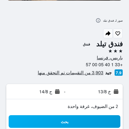
صور لـ فندق تيلد
فندق تيلد
فندق
3 نجوم
باريس، فرنسا
+33 1 40 05 00 57
جيد
3,903 من التقييمات تم التحقق منها
7.9
خ 13/8
-
ج 14/8
2 من الضيوف، غرفة واحدة
بحث