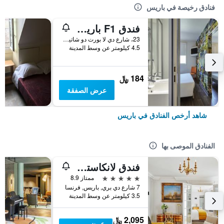
فنادق رخيصة في باريس
فندق F1 باريس بورت دو شاتيلون
23، شارع دي لا بورت دو شاتيلون, باريس, فرنسا
4.5 كيلومتر عن وسط المدينة
184 ﷼
عرض الصفقة
شاهد أرخص الفنادق في باريس
الفنادق الموصى بها
فندق لانكاستر باريس شانزليزيه
5 نجوم
ممتاز 8.9
7 شارع دي بري, باريس, فرنسا
3.5 كيلومتر عن وسط المدينة
2,095 ﷼
عرض