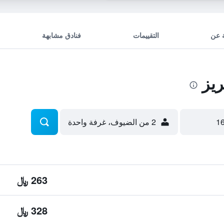
 عن
التقييمات
فنادق مشابهة
يز
2 من الضيوف، غرفة واحدة
263 ﷼
328 ﷼