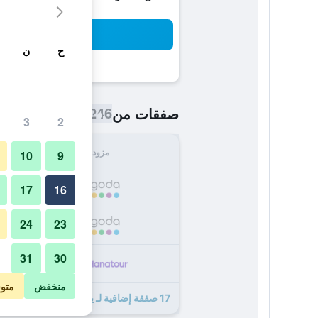
بح
ح
ن
246 ﷼
صفقات من
/
أرخص سعر اللي
3
2
مزود
الإجما
10
9
246
17
16
24
23
263
31
30
297
منخفض
متو
17 صفقة إضافية لـ يو كريز