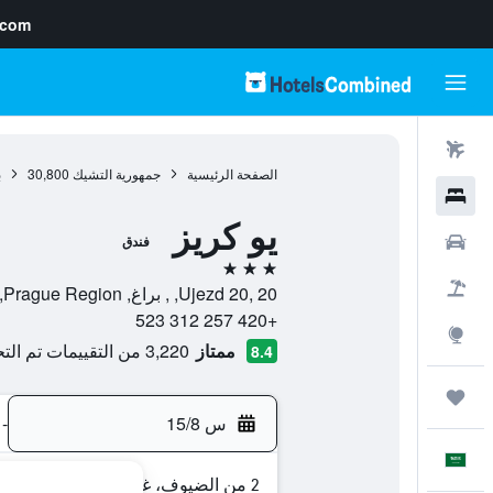
.com
رحلات طيران
الصفحة الرئيسية
جمهورية التشيك
30,800
ب
فنادق
يو كريز
سيارات
فندق
3 نجوم
حزم العروض
Ujezd 20, 20, , براغ, Prague Region, جمهورية التشيك
+420 257 312 523
استكشاف
ممتاز
3,220 من التقييمات تم التحقق منها
8.4
رحلات
س 15/8
-
العَرَبِيَّة
2 من الضيوف، غرفة واحدة