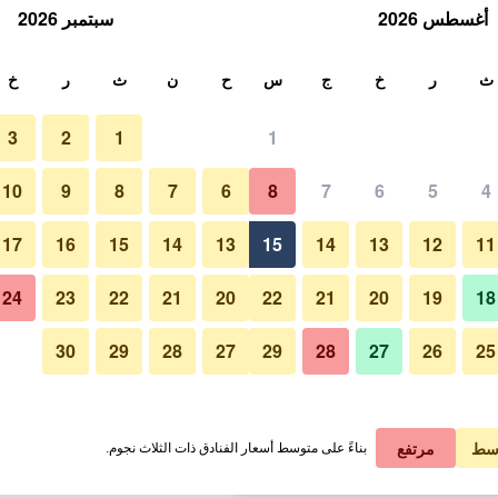
أغسطس 2026
سبتمبر 2026
ث
ث
ر
خ
ج
س
ح
ن
ث
ر
خ
3
2
1
1
لة الواحدة
10
9
8
7
6
8
7
6
5
4
بوفيه
لي في الليلة
17
16
15
14
13
15
14
13
12
11
 ﷼
عرض الصفقة
24
23
22
21
20
22
21
20
19
18
30
29
28
27
29
28
27
26
25
صور لـ يو كريز
 ﷼
عرض الصفقة
 ﷼
عرض الصفقة
سط
مرتفع
بناءً على متوسط أسعار الفنادق ذات الثلاث نجوم.