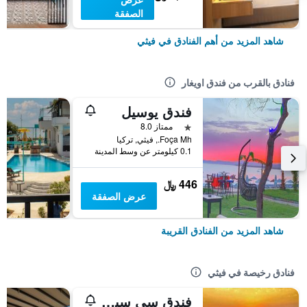
الصفقة
شاهد المزيد من أهم الفنادق في فيثي
فنادق بالقرب من فندق اويغار
فندق يوسيل
نجمة واحدة
ممتاز 8.0
Foça Mh., فيثي, تركيا
0.1 كيلومتر عن وسط المدينة
446 ﷼
عرض الصفقة
شاهد المزيد من الفنادق القريبة
فنادق رخيصة في فيثي
فندق سي سيس بوتيك