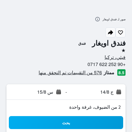
صور لـ فندق اويغار
فندق اويغار
فندق
نجمة واحدة
فيثي، تركيا
+90 252 622 0717
ممتاز
576 من التقييمات تم التحقق منها
8.5
ج 14/8
-
س 15/8
2 من الضيوف، غرفة واحدة
بحث