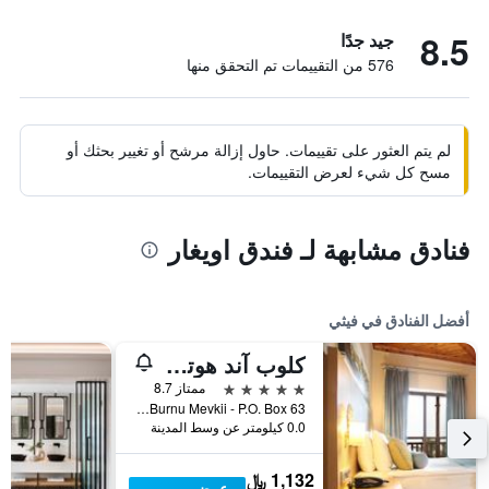
8.5
جيد جدًا
576 من التقييمات تم التحقق منها
لم يتم العثور على تقييمات. حاول إزالة مرشح أو تغيير بحثك أو
مسح كل شيء لعرض التقييمات.
فنادق مشابهة لـ فندق اويغار
أفضل الفنادق في فيثي
كلوب آند هوتل ليتونيا
5 نجوم
ممتاز 8.7
Pacariz Burnu Mevkii - P.O. Box 63, فيثي, تركيا
0.0 كيلومتر عن وسط المدينة
1,132 ﷼
عرض