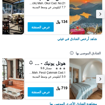
Oludeniz (Ovacik) Mah. Okul Cad. No:21, فيثي, تركيا
7.7 كيلومتر عن وسط المدينة
134 ﷼
عرض الصفقة
شاهد أرخص الفنادق في فيثي
الفنادق الموصى بها
هوتل يونيك - بوتيك كلاس - للبالغين فقط
3 نجوم
ممتاز 9.6
1.Karagözler Mah. Fevzi Çakmak Cad., فيثي, تركيا
3.0 كيلومتر عن وسط المدينة
719 ﷼
عرض الصفقة
مشاهدة الفنادق الأخرى الموصى بها