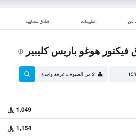
 عن
التقييمات
فنادق مشابهة
يكتور هوغو باريس كليبير
2 من الضيوف، غرفة واحدة
1,049 ﷼
1,154 ﷼