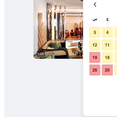
ج
س
5
4
12
11
1/35
مرافق الفندق
19
18
26
25
بير