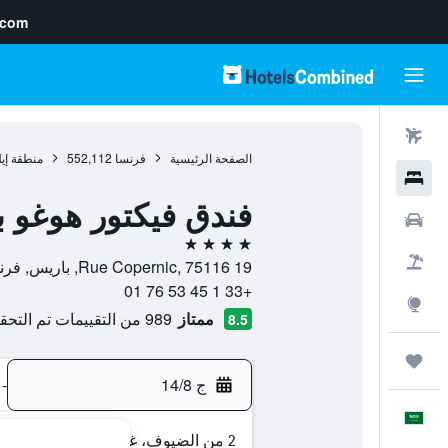
.com
رحلات طيران
الصفحة الرئيسية
فرنسا
552,112
منطقة إي
فنادق
فندق فيكتور هوغو ب
سيارات
4 نجوم
حزم العروض
19 Rue Copernic, 75116, باريس, فرنسا
+33 1 45 53 76 01
استكشاف
ممتاز
989 من التقييمات تم التحقق منها
8.5
رحلات
ج 14/8
-
العَرَبِيَّة
2 من الضيوف، غرفة واحدة